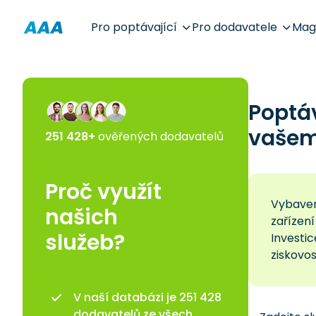
Pro poptávající
Pro dodavatele
Mag
Poptá
vašem 
251 428+
ověřených dodavatelů
Proč využít
Vybaven
našich
zařízení
služeb?
Investi
ziskovos
V naší databázi je 251 428
dodavatelů ze všech