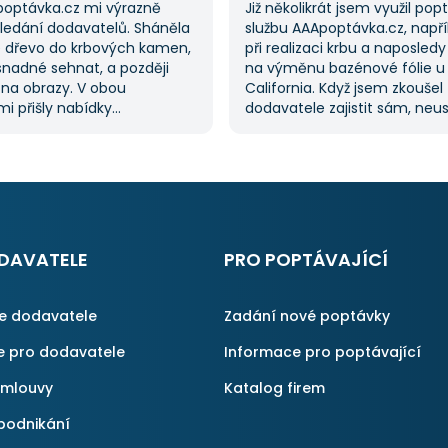
poptávka.cz mi výrazně
Již několikrát jsem využil po
hledání dodavatelů. Sháněla
službu AAApoptávka.cz, napří
 dřevo do krbových kamen,
při realizaci krbu a naposledy
snadné sehnat, a později
na výměnu bazénové fólie u
 na obrazy. V obou
California. Když jsem zkoušel
i přišly nabídky
dodavatele zajistit sám, neu
lů, což mi ušetřilo spoustu
a proto jsem požádal o pom
ože jsem je nemusela hledat
službu. Dostal jsem několik n
služba je skvělá a vždy se
mi umožnilo vybrat tu nejlepš
obrátím, když něco potřebuji.
S poskytnutými službami jse
spokojen a rozhodně doporuč
AAApoptávka.cz i ostatním.
DAVATELE
PRO POPTÁVAJÍCÍ
ce dodavatele
Zadání nové poptávky
e pro dodavatele
Informace pro poptávající
smlouvy
Katalog firem
podnikání