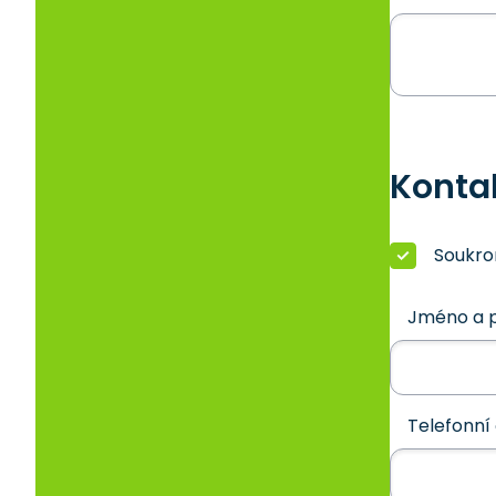
Konta
Soukr
Jméno a p
Telefonní 