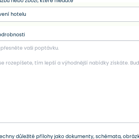
užbu nebo zboží, které hledáte
odrobnosti
šechny důležité přílohy jako dokumenty, schémata, obrázk