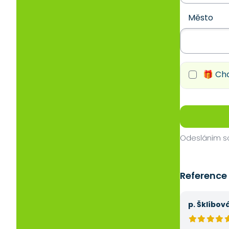
Město
🎁 Chc
Odesláním so
Reference
p. Šklíbov