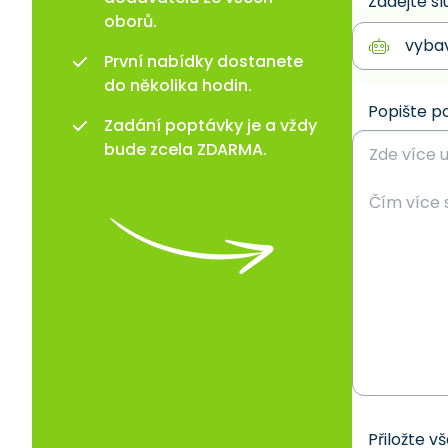
Zadejte sl
oborů.
První nabídky dostanete
do několika hodin.
Popište p
Zadání poptávky je a vždy
bude zcela ZDARMA.
Přiložte v