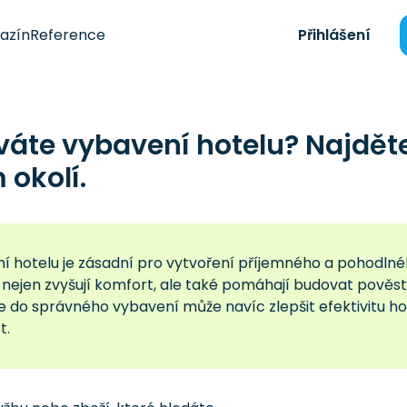
azín
Reference
Přihlášení
váte vybavení hotelu? Najdět
okolí.
í hotelu je zásadní pro vytvoření příjemného a pohodlnéh
 nejen zvyšují komfort, ale také pomáhají budovat pověst 
ce do správného vybavení může navíc zlepšit efektivitu 
t.