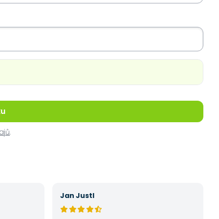
ku
ajů
.
Jan Justl