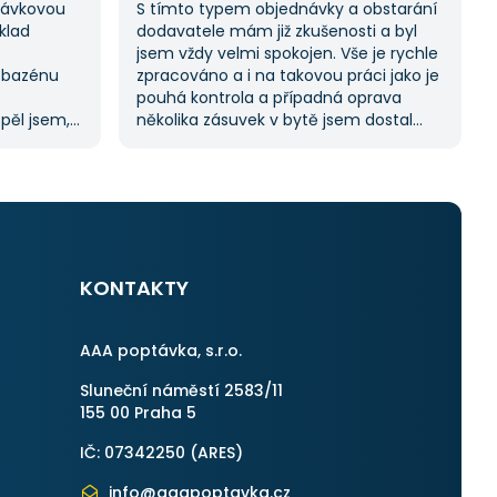
ptávkovou
S tímto typem objednávky a obstarání
klad
dodavatele mám již zkušenosti a byl
jsem vždy velmi spokojen. Vše je rychle
 bazénu
zpracováno a i na takovou práci jako je
pouhá kontrola a případná oprava
spěl jsem,
několika zásuvek v bytě jsem dostal
oc tuto
11 nabídek. Zakázka byla velmi rychle
abídek, což
vyřešena a práce provedena. Velmi
í.
příjemný pán. Až budu něco
m byl velmi
potřebovat, jistě se obrátím na stejnou
uji
instituci. Vřele doporučuji, neboť se
můžete po všech stránkách plně
spolehnout.
KONTAKTY
AAA poptávka, s.r.o.
Sluneční náměstí 2583/11
155 00 Praha 5
IČ: 07342250 (
ARES
)
info@aaapoptavka.cz