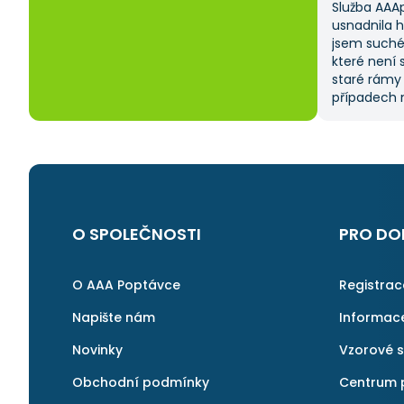
Služba AAA
usnadnila 
jsem suché
které není 
staré rámy
případech m
od dodavate
času, prot
sama. Tato 
na ni ráda 
O SPOLEČNOSTI
PRO DO
O AAA Poptávce
Registra
Napište nám
Informac
Novinky
Vzorové 
Obchodní podmínky
Centrum 