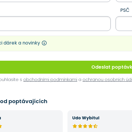
PSČ
i dárek a novinky
Odeslat poptáv
uhlasíte s
obchodními podmínkami
a
ochranou osobních úd
 od poptávajících
á
Udo Wybitul