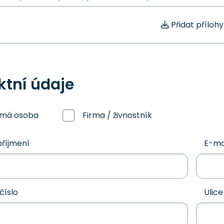
Přidat přílohy
ktní údaje
omá osoba
Firma / živnostník
říjmení
E-ma
číslo
Ulice