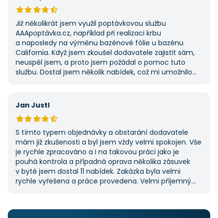
Již několikrát jsem využil poptávkovou službu
AAApoptávka.cz, například při realizaci krbu
a naposledy na výměnu bazénové fólie u bazénu
California. Když jsem zkoušel dodavatele zajistit sám,
neuspěl jsem, a proto jsem požádal o pomoc tuto
službu. Dostal jsem několik nabídek, což mi umožnilo
vybrat tu nejlepší. S poskytnutými službami jsem byl
velmi spokojen a rozhodně doporučuji AAApoptávka.cz
i ostatním.
Jan Justl
S tímto typem objednávky a obstarání dodavatele
mám již zkušenosti a byl jsem vždy velmi spokojen. Vše
je rychle zpracováno a i na takovou práci jako je
pouhá kontrola a případná oprava několika zásuvek
v bytě jsem dostal 11 nabídek. Zakázka byla velmi
rychle vyřešena a práce provedena. Velmi příjemný
pán. Až budu něco potřebovat, jistě se obrátím
na stejnou instituci. Vřele doporučuji, neboť se můžete
po všech stránkách plně spolehnout.