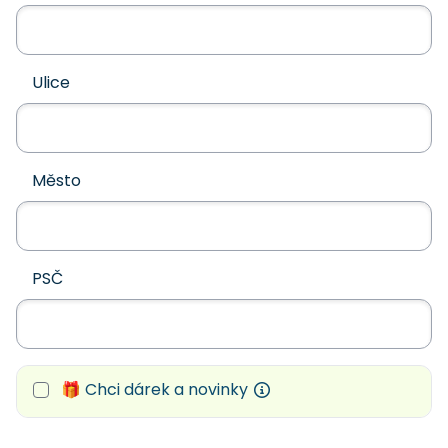
Ulice
Město
PSČ
🎁 Chci dárek a novinky