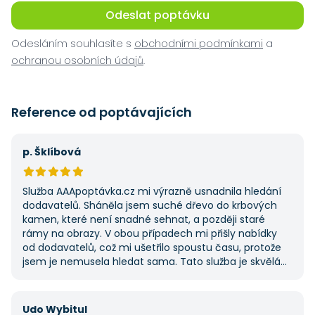
Odeslat poptávku
Odesláním souhlasíte s
obchodními podmínkami
a
ochranou osobních údajů
.
Reference od poptávajících
p. Šklíbová
Služba AAApoptávka.cz mi výrazně usnadnila hledání
dodavatelů. Sháněla jsem suché dřevo do krbových
kamen, které není snadné sehnat, a později staré
rámy na obrazy. V obou případech mi přišly nabídky
od dodavatelů, což mi ušetřilo spoustu času, protože
jsem je nemusela hledat sama. Tato služba je skvělá
a vždy se na ni ráda obrátím, když něco potřebuji.
Udo Wybitul