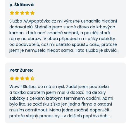
první, ale se službou jsem byl spokojený, protože mi
p. Šklíbová
umožnila najít rychlé řešení. Vše proběhlo v pořádku
a příště jejich službu využiji znovu.
Služba AAApoptávka.cz mi výrazně usnadnila hledání
dodavatelů. Sháněla jsem suché dřevo do krbových
kamen, které není snadné sehnat, a později staré
rámy na obrazy. V obou případech mi přišly nabídky
od dodavatelů, což mi ušetřilo spoustu času, protože
jsem je nemusela hledat sama. Tato služba je skvělá
a vždy se na ni ráda obrátím, když něco potřebuji.
Petr Žurek
Wow!! Služba, co má smysl. Zadal jsem poptávku
a takřka obratem jsem měl 6 dotazů na detaily
zakázky s celkem krátkým termínem dodání. Až mi
bylo líto, že zakázku získá jen jedna firma a ostatní
musím odmítnout. Mohu jednoznačně doporučit,
protože stejný proces byl i v dalších poptávkách.
Pokud hledáte řemeslníky či služby, začněte tady :-)