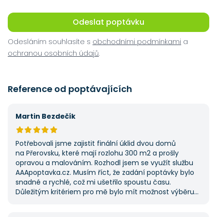
Odeslat poptávku
Odesláním souhlasíte s
obchodními podmínkami
a
ochranou osobních údajů
.
Reference od poptávajících
Martin Bezdečík
Potřebovali jsme zajistit finální úklid dvou domů
na Přerovsku, které mají rozlohu 300 m2 a prošly
opravou a malováním. Rozhodl jsem se využít službu
AAApoptavka.cz. Musím říct, že zadání poptávky bylo
snadné a rychlé, což mi ušetřilo spoustu času.
Důležitým kritériem pro mě bylo mít možnost výběru
z několika dodavatelů a AAApoptavka.cz mi tuto
výhodu nabídla. Tato poptávka rozhodně nebyla má