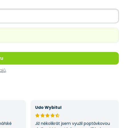
ku
ajů
.
Udo Wybitul
nářské
Již několikrát jsem využil poptávkovou