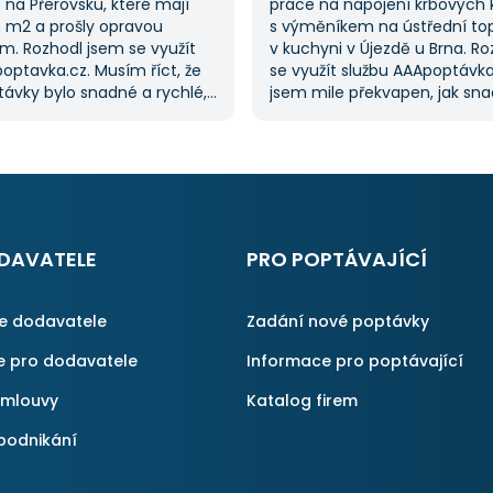
na Přerovsku, které mají
práce na napojení krbových
0 m2 a prošly opravou
s výměníkem na ústřední to
m. Rozhodl jsem se využít
v kuchyni v Újezdě u Brna. R
optavka.cz. Musím říct, že
se využít službu AAApoptávka
ávky bylo snadné a rychlé,
jsem mile překvapen, jak sn
řilo spoustu času. Důležitým
zadat poptávku. Velmi oceňu
pro mě bylo mít možnost
vybrat si z několika dodavate
kolika dodavatelů
ušetřilo spoustu času. Výslede
vka.cz mi tuto výhodu
moje očekávání a určitě se
ato poptávka rozhodně
na AAApoptávka.cz obrátím
rvní, ale se službou jsem
i v budoucnu, pokud budu p
ný, protože mi umožnila
další řemeslné práce.
DAVATELE
PRO POPTÁVAJÍCÍ
é řešení. Vše proběhlo
příště jejich službu využiji
ce dodavatele
Zadání nové poptávky
e pro dodavatele
Informace pro poptávající
smlouvy
Katalog firem
podnikání