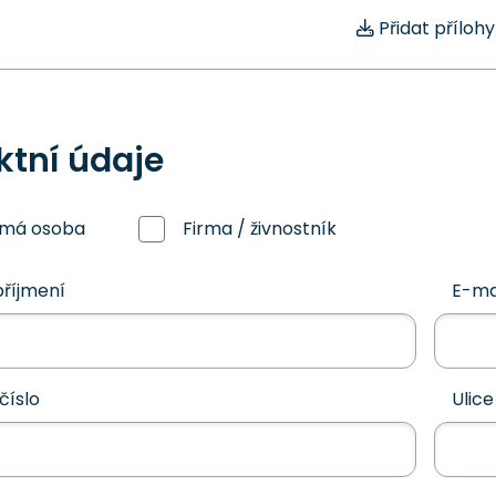
Přidat přílohy
ktní údaje
omá osoba
Firma / živnostník
říjmení
E-ma
číslo
Ulice