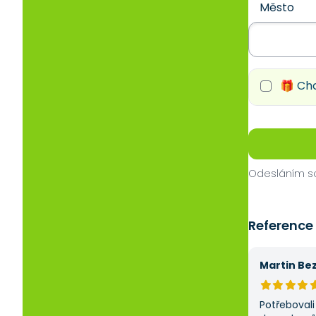
Město
🎁 Chc
Odesláním so
Reference
Martin Be
Potřebovali 