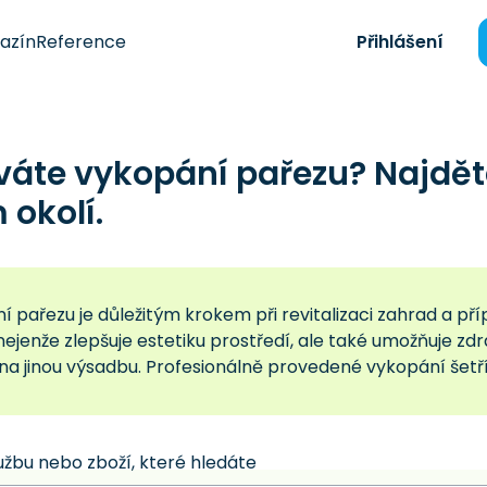
azín
Reference
Přihlášení
váte vykopání pařezu? Najdě
okolí.
 pařezu je důležitým krokem při revitalizaci zahrad a př
ejenže zlepšuje estetiku prostředí, ale také umožňuje zd
na jinou výsadbu. Profesionálně provedené vykopání šetří
užbu nebo zboží, které hledáte