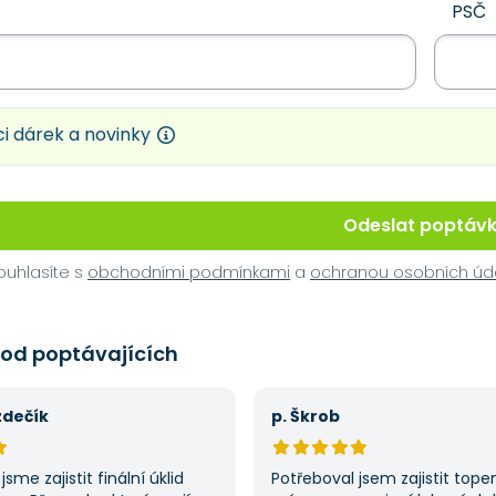
PSČ
i dárek a novinky
Odeslat poptáv
uhlasíte s
obchodními podmínkami
a
ochranou osobních úd
 od poptávajících
zdečík
p. Škrob
jsme zajistit finální úklid
Potřeboval jsem zajistit tope