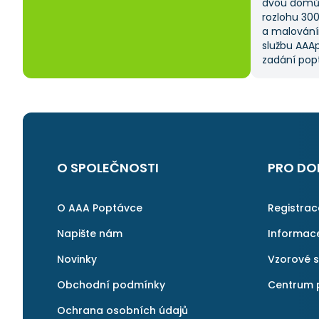
dvou domů 
rozlohu 30
a malování
službu AAAp
zadání popt
což mi ušet
kritériem 
výběru z ně
a AAApopta
nabídla. T
nebyla má p
byl spokoje
O SPOLEČNOSTI
PRO DO
najít rychl
v pořádku a 
znovu.
O AAA Poptávce
Registra
Napište nám
Informac
Novinky
Vzorové 
Obchodní podmínky
Centrum 
Ochrana osobních údajů