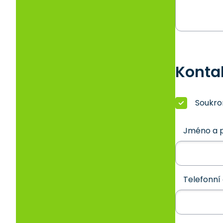
Konta
Soukr
Jméno a p
Telefonní 