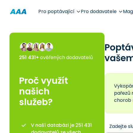
Pro poptávající
Pro dodavatele
Mag
Poptá
vašem 
251 431+
ověřených dodavatelů
Proč využít
Vykopání
našich
pařezů n
služeb?
chorob 
V naší databázi je 251 431
Zadejte sl
dodavatelů ze všech