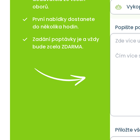
oborů.
První nabídky dostanete
do několika hodin.
Popište p
Zadání poptávky je a vždy
bude zcela ZDARMA.
Přiložte v