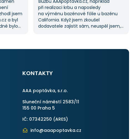
 kamen
službu AAApoptávka.cz, například
pení
při realizaci krbu a naposledy
ozhodl jsem
na výměnu bazénové fólie u bazénu
.cz a byl
California. Když jsem zkoušel
adné bylo
dodavatele zajistit sám, neuspěl jsem,
ji možnost
a proto jsem požádal o pomoc tuto
lů, což mi
službu. Dostal jsem několik nabídek, což
k splnil
mi umožnilo vybrat tu nejlepší.
S poskytnutými službami jsem byl velmi
spokojen a rozhodně doporučuji
otřebovat
AAApoptávka.cz i ostatním.
KONTAKTY
AAA poptávka, s.r.o.
Sluneční náměstí 2583/11
155 00 Praha 5
IČ: 07342250 (
ARES
)
info@aaapoptavka.cz