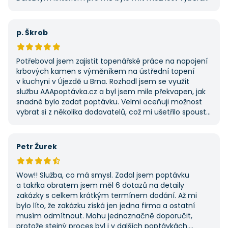
z několika dodavatelů a AAApoptavka.cz mi tuto
výhodu nabídla. Tato poptávka rozhodně nebyla má
první, ale se službou jsem byl spokojený, protože mi
p. Škrob
umožnila najít rychlé řešení. Vše proběhlo v pořádku
a příště jejich službu využiji znovu.
Potřeboval jsem zajistit topenářské práce na napojení
krbových kamen s výměníkem na ústřední topení
v kuchyni v Újezdě u Brna. Rozhodl jsem se využít
službu AAApoptávka.cz a byl jsem mile překvapen, jak
snadné bylo zadat poptávku. Velmi oceňuji možnost
vybrat si z několika dodavatelů, což mi ušetřilo spoustu
času. Výsledek splnil moje očekávání a určitě se
na AAApoptávka.cz obrátím i v budoucnu, pokud budu
potřebovat další řemeslné práce.
Petr Žurek
Wow!! Služba, co má smysl. Zadal jsem poptávku
a takřka obratem jsem měl 6 dotazů na detaily
zakázky s celkem krátkým termínem dodání. Až mi
bylo líto, že zakázku získá jen jedna firma a ostatní
musím odmítnout. Mohu jednoznačně doporučit,
protože stejný proces byl i v dalších poptávkách.