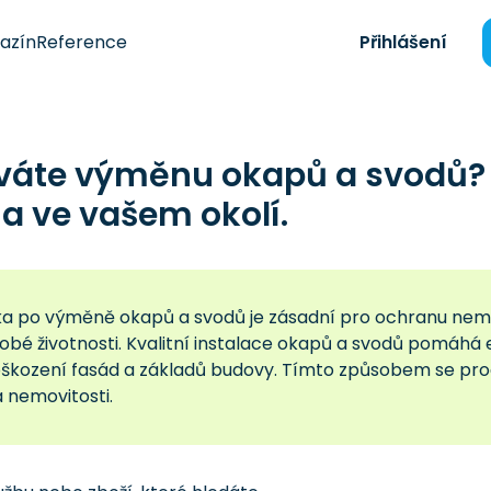
azín
Reference
Přihlášení
váte výměnu okapů a svodů? 
a ve vašem okolí.
a po výměně okapů a svodů je zásadní pro ochranu nemovi
obé životnosti. Kvalitní instalace okapů a svodů pomáhá 
poškození fasád a základů budovy. Tímto způsobem se prod
 nemovitosti.