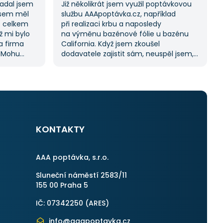
Zadal jsem
Již několikrát jsem využil poptávkovou
jsem měl
službu AAApoptávka.cz, například
s celkem
při realizaci krbu a naposledy
ž mi bylo
na výměnu bazénové fólie u bazénu
na firma
California. Když jsem zkoušel
. Mohu
dodavatele zajistit sám, neuspěl jsem,
ože stejný
a proto jsem požádal o pomoc tuto
kách.
službu. Dostal jsem několik nabídek, což
služby,
mi umožnilo vybrat tu nejlepší.
S poskytnutými službami jsem byl velmi
spokojen a rozhodně doporučuji
AAApoptávka.cz i ostatním.
KONTAKTY
AAA poptávka, s.r.o.
Sluneční náměstí 2583/11
155 00 Praha 5
IČ: 07342250 (
ARES
)
info@aaapoptavka.cz