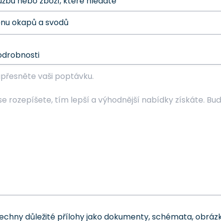
užbu nebo zboží, které hledáte
odrobnosti
šechny důležité přílohy jako dokumenty, schémata, obrázk