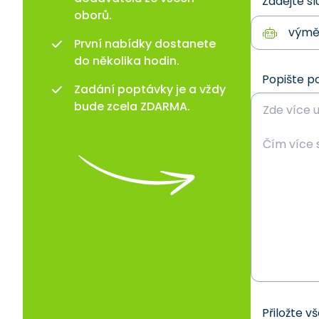
Zadejte sl
oborů.
První nabídky dostanete
do několika hodin.
Popište p
Zadání poptávky je a vždy
bude zcela ZDARMA.
Přiložte v