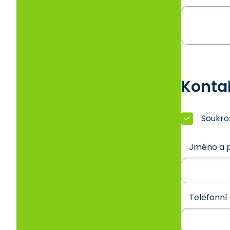
Konta
Soukr
Jméno a p
Telefonní 