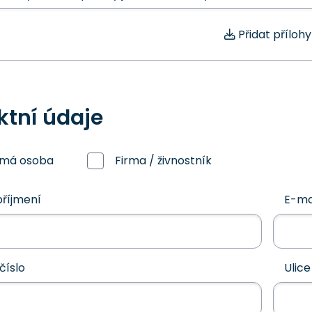
Přidat přílohy
ktní údaje
omá osoba
Firma / živnostník
říjmení
E-ma
číslo
Ulice