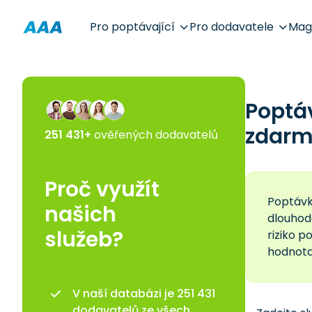
Pro poptávající
Pro dodavatele
Mag
Poptá
zdarm
251 431+
ověřených dodavatelů
Proč využít
Poptávk
našich
dlouhod
služeb?
riziko 
hodnota
V naší databázi je 251 431
dodavatelů ze všech