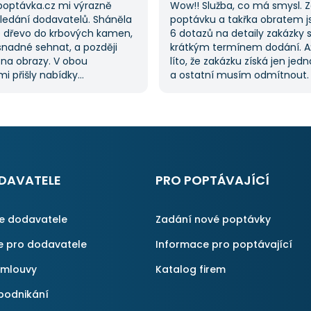
poptávka.cz mi výrazně
Wow!! Služba, co má smysl. 
hledání dodavatelů. Sháněla
poptávku a takřka obratem 
 dřevo do krbových kamen,
6 dotazů na detaily zakázky 
snadné sehnat, a později
krátkým termínem dodání. A
 na obrazy. V obou
líto, že zakázku získá jen jed
i přišly nabídky
a ostatní musím odmítnout
lů, což mi ušetřilo spoustu
jednoznačně doporučit, prot
ože jsem je nemusela hledat
proces byl i v dalších poptáv
služba je skvělá a vždy se
Pokud hledáte řemeslníky či 
obrátím, když něco potřebuji.
začněte tady :-)
DAVATELE
PRO POPTÁVAJÍCÍ
ce dodavatele
Zadání nové poptávky
e pro dodavatele
Informace pro poptávající
smlouvy
Katalog firem
podnikání