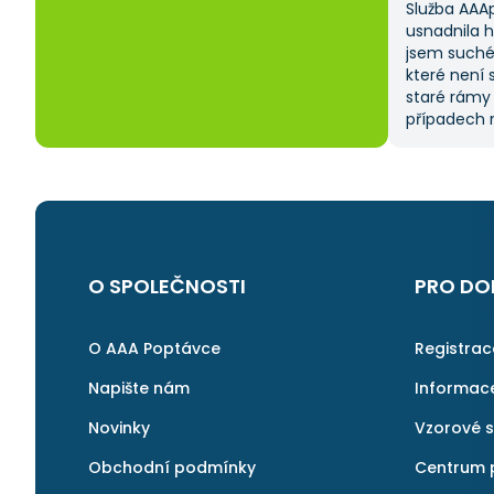
Služba AAA
usnadnila 
jsem suché
které není 
staré rámy
případech m
od dodavate
času, prot
sama. Tato 
na ni ráda 
O SPOLEČNOSTI
PRO DO
O AAA Poptávce
Registra
Napište nám
Informac
Novinky
Vzorové 
Obchodní podmínky
Centrum 