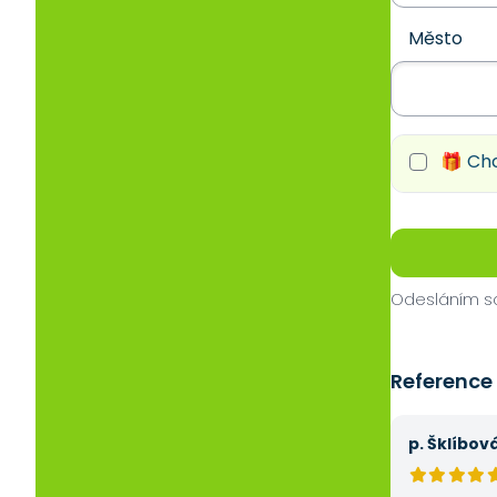
Město
🎁 Chc
Odesláním so
Reference
p. Šklíbov