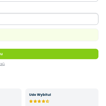
ku
ajů
.
Udo Wybitul