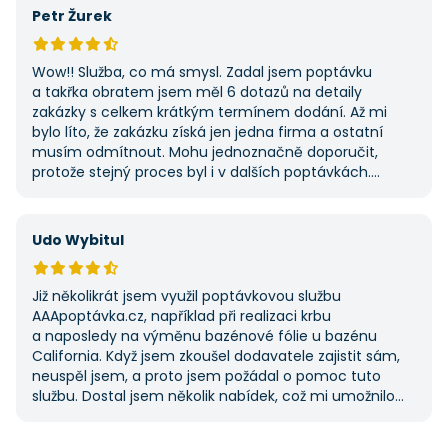
Petr Žurek
Wow!! Služba, co má smysl. Zadal jsem poptávku
a takřka obratem jsem měl 6 dotazů na detaily
zakázky s celkem krátkým termínem dodání. Až mi
bylo líto, že zakázku získá jen jedna firma a ostatní
musím odmítnout. Mohu jednoznačně doporučit,
protože stejný proces byl i v dalších poptávkách.
Pokud hledáte řemeslníky či služby, začněte tady :-)
Udo Wybitul
Již několikrát jsem využil poptávkovou službu
AAApoptávka.cz, například při realizaci krbu
a naposledy na výměnu bazénové fólie u bazénu
California. Když jsem zkoušel dodavatele zajistit sám,
neuspěl jsem, a proto jsem požádal o pomoc tuto
službu. Dostal jsem několik nabídek, což mi umožnilo
vybrat tu nejlepší. S poskytnutými službami jsem byl
velmi spokojen a rozhodně doporučuji AAApoptávka.cz