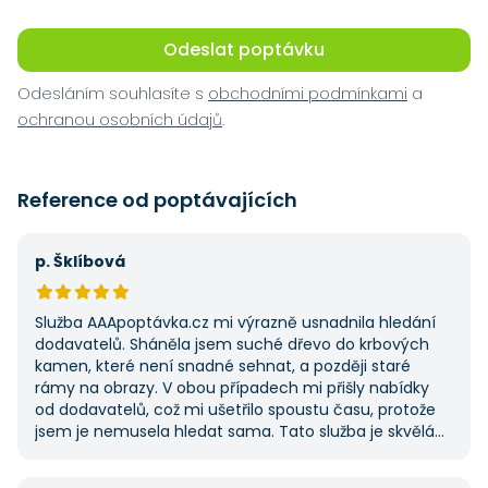
Odeslat poptávku
Odesláním souhlasíte s
obchodními podmínkami
a
ochranou osobních údajů
.
Reference od poptávajících
p. Šklíbová
Služba AAApoptávka.cz mi výrazně usnadnila hledání
dodavatelů. Sháněla jsem suché dřevo do krbových
kamen, které není snadné sehnat, a později staré
rámy na obrazy. V obou případech mi přišly nabídky
od dodavatelů, což mi ušetřilo spoustu času, protože
jsem je nemusela hledat sama. Tato služba je skvělá
a vždy se na ni ráda obrátím, když něco potřebuji.