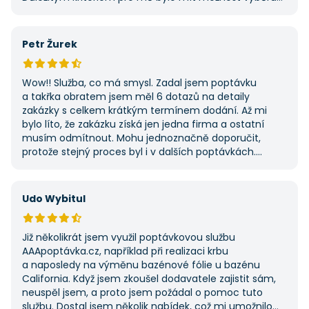
z několika dodavatelů a AAApoptavka.cz mi tuto
výhodu nabídla. Tato poptávka rozhodně nebyla má
první, ale se službou jsem byl spokojený, protože mi
Petr Žurek
umožnila najít rychlé řešení. Vše proběhlo v pořádku
a příště jejich službu využiji znovu.
Wow!! Služba, co má smysl. Zadal jsem poptávku
a takřka obratem jsem měl 6 dotazů na detaily
zakázky s celkem krátkým termínem dodání. Až mi
bylo líto, že zakázku získá jen jedna firma a ostatní
musím odmítnout. Mohu jednoznačně doporučit,
protože stejný proces byl i v dalších poptávkách.
Pokud hledáte řemeslníky či služby, začněte tady :-)
Udo Wybitul
Již několikrát jsem využil poptávkovou službu
AAApoptávka.cz, například při realizaci krbu
a naposledy na výměnu bazénové fólie u bazénu
California. Když jsem zkoušel dodavatele zajistit sám,
neuspěl jsem, a proto jsem požádal o pomoc tuto
službu. Dostal jsem několik nabídek, což mi umožnilo