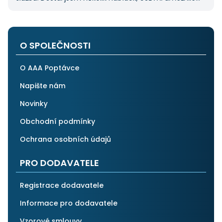
vybrat tu nejlepší. S poskytnutými službami jsem byl
velmi spokojen a rozhodně doporučuji AAApoptávka.cz
i ostatním.
O SPOLEČNOSTI
O AAA Poptávce
Napište nám
Novinky
Obchodní podmínky
Ochrana osobních údajů
PRO DODAVATELE
Registrace dodavatele
Informace pro dodavatele
Vzorové smlouvy