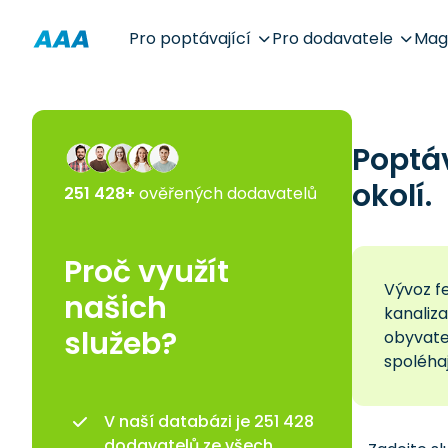
Pro poptávající
Pro dodavatele
Mag
Poptá
okolí.
251 428+
ověřených dodavatelů
Proč využít
Vývoz fe
našich
kanaliza
služeb?
obyvatel
spoléha
V naší databázi je 251 428
dodavatelů ze všech