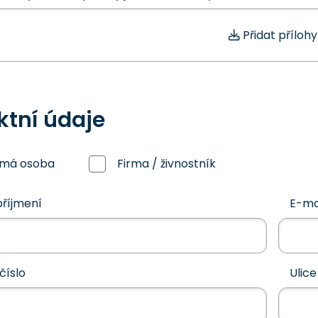
Přidat přílohy
ktní údaje
omá osoba
Firma / živnostník
říjmení
E-ma
číslo
Ulice