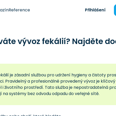
azín
Reference
Přihlášení
váte vývoz fekálií? Najděte 
kálií je zásadní službou pro udržení hygieny a čistoty pro
ci. Pravidelný a profesionálně provedený vývoz je klíčov
 i životního prostředí. Tato služba je nepostradatelná pr
jí na systémy bez odvodu odpadu do veřejné sítě.