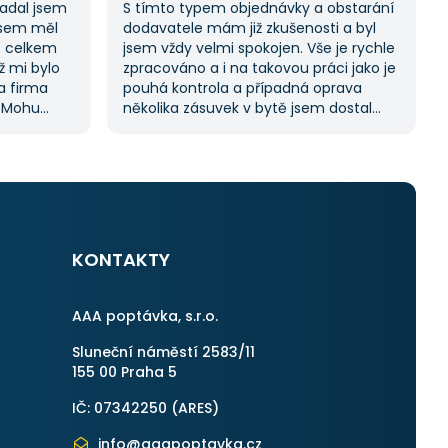
Zadal jsem
S tímto typem objednávky a obstarání
jsem měl
dodavatele mám již zkušenosti a byl
s celkem
jsem vždy velmi spokojen. Vše je rychle
ž mi bylo
zpracováno a i na takovou práci jako je
na firma
pouhá kontrola a případná oprava
. Mohu
několika zásuvek v bytě jsem dostal
ože stejný
11 nabídek. Zakázka byla velmi rychle
kách.
vyřešena a práce provedena. Velmi
služby,
příjemný pán. Až budu něco
potřebovat, jistě se obrátím na stejnou
instituci. Vřele doporučuji, neboť se
můžete po všech stránkách plně
spolehnout.
KONTAKTY
AAA poptávka, s.r.o.
Sluneční náměstí 2583/11
155 00 Praha 5
IČ: 07342250 (
ARES
)
info@aaapoptavka.cz