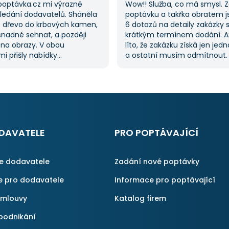
poptávka.cz mi výrazně
Wow!! Služba, co má smysl. 
hledání dodavatelů. Sháněla
poptávku a takřka obratem 
 dřevo do krbových kamen,
6 dotazů na detaily zakázky 
snadné sehnat, a později
krátkým termínem dodání. A
 na obrazy. V obou
líto, že zakázku získá jen jed
i přišly nabídky
a ostatní musím odmítnout
lů, což mi ušetřilo spoustu
jednoznačně doporučit, prot
ože jsem je nemusela hledat
proces byl i v dalších poptáv
služba je skvělá a vždy se
Pokud hledáte řemeslníky či 
obrátím, když něco potřebuji.
začněte tady :-)
DAVATELE
PRO POPTÁVAJÍCÍ
ce dodavatele
Zadání nové poptávky
e pro dodavatele
Informace pro poptávající
smlouvy
Katalog firem
podnikání