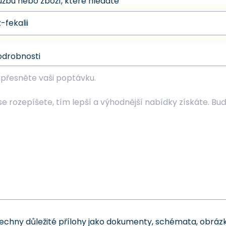
užbu nebo zboží, které hledáte
odrobnosti
šechny důležité přílohy jako dokumenty, schémata, obrázk