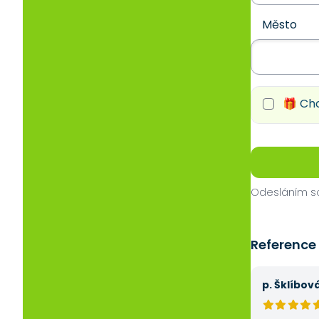
Město
🎁 Chc
Odesláním so
Reference
p. Šklíbov