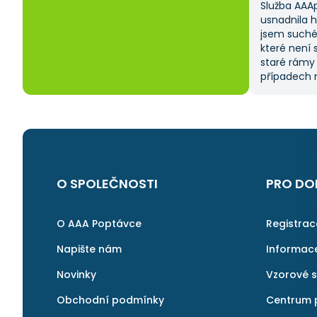
Služba AAA
usnadnila 
jsem suché
které není 
staré rámy
případech m
od dodavate
času, prot
sama. Tato 
na ni ráda 
O SPOLEČNOSTI
PRO DO
O AAA Poptávce
Registra
Napište nám
Informac
Novinky
Vzorové 
Obchodní podmínky
Centrum 