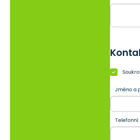
Konta
Soukr
Jméno a p
Telefonní 