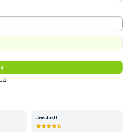
ku
ajů
.
Jan Justl