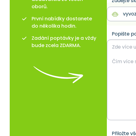
Zadejte sl
oborů.
První nabídky dostanete
do několika hodin.
Popište p
Zadání poptávky je a vždy
bude zcela ZDARMA.
Přiložte v