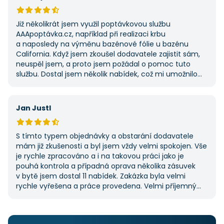
Již několikrát jsem využil poptávkovou službu
AAApoptávka.cz, například při realizaci krbu
a naposledy na výměnu bazénové fólie u bazénu
California. Když jsem zkoušel dodavatele zajistit sám,
neuspěl jsem, a proto jsem požádal o pomoc tuto
službu. Dostal jsem několik nabídek, což mi umožnilo
vybrat tu nejlepší. S poskytnutými službami jsem byl
velmi spokojen a rozhodně doporučuji AAApoptávka.cz
i ostatním.
Jan Justl
S tímto typem objednávky a obstarání dodavatele
mám již zkušenosti a byl jsem vždy velmi spokojen. Vše
je rychle zpracováno a i na takovou práci jako je
pouhá kontrola a případná oprava několika zásuvek
v bytě jsem dostal 11 nabídek. Zakázka byla velmi
rychle vyřešena a práce provedena. Velmi příjemný
pán. Až budu něco potřebovat, jistě se obrátím
na stejnou instituci. Vřele doporučuji, neboť se můžete
po všech stránkách plně spolehnout.