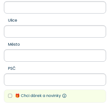
Ulice
Město
PSČ
🎁 Chci dárek a novinky