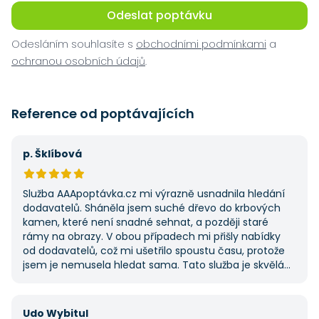
Odeslat poptávku
Odesláním souhlasíte s
obchodními podmínkami
a
ochranou osobních údajů
.
Reference od poptávajících
p. Šklíbová
Služba AAApoptávka.cz mi výrazně usnadnila hledání
dodavatelů. Sháněla jsem suché dřevo do krbových
kamen, které není snadné sehnat, a později staré
rámy na obrazy. V obou případech mi přišly nabídky
od dodavatelů, což mi ušetřilo spoustu času, protože
jsem je nemusela hledat sama. Tato služba je skvělá
a vždy se na ni ráda obrátím, když něco potřebuji.
Udo Wybitul