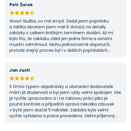
první, ale se službou jsem byl spokojený, protože mi
Petr Žurek
umožnila najít rychlé řešení. Vše proběhlo v pořádku
a příště jejich službu využiji znovu.
Wow!! Služba, co má smysl. Zadal jsem poptávku
a takřka obratem jsem měl 6 dotazů na detaily
zakázky s celkem krátkým termínem dodání. Až mi
bylo líto, že zakázku získá jen jedna firma a ostatní
musím odmítnout. Mohu jednoznačně doporučit,
protože stejný proces byl i v dalších poptávkách.
Pokud hledáte řemeslníky či služby, začněte tady :-)
Jan Justl
S tímto typem objednávky a obstarání dodavatele
mám již zkušenosti a byl jsem vždy velmi spokojen. Vše
je rychle zpracováno a i na takovou práci jako je
pouhá kontrola a případná oprava několika zásuvek
v bytě jsem dostal 11 nabídek. Zakázka byla velmi
rychle vyřešena a práce provedena. Velmi příjemný
pán. Až budu něco potřebovat, jistě se obrátím
na stejnou instituci. Vřele doporučuji, neboť se můžete