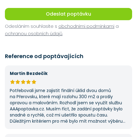
Odeslat poptávku
Odesláním souhlasíte s
obchodními podmínkami
a
ochranou osobních údajů
.
Reference od poptávajících
Martin Bezdečík
Potřebovali jsme zajistit finální úklid dvou domů
na Přerovsku, které mají rozlohu 300 m2 a prošly
opravou a malováním. Rozhodl jsem se využít službu
AAApoptavka.cz. Musím říct, že zadání poptávky bylo
snadné a rychlé, což mi ušetřilo spoustu času.
Důležitým kritériem pro mě bylo mít možnost výběru
z několika dodavatelů a AAApoptavka.cz mi tuto
výhodu nabídla. Tato poptávka rozhodně nebyla má