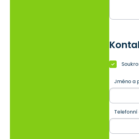
Konta
Soukr
Jméno a p
Telefonní 