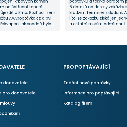
apojení krbových kamen
poptávku a takřka obratem 
m na ústřední topení
6 dotazů na detaily zakázky 
 Újezdě u Brna. Rozhodl jsem
krátkým termínem dodání. A
lužbu AAApoptávka.cz a byl
líto, že zakázku získá jen jed
řekvapen, jak snadné bylo
a ostatní musím odmítnout
ávku. Velmi oceňuji možnost
jednoznačně doporučit, prot
 několika dodavatelů, což mi
proces byl i v dalších poptáv
oustu času. Výsledek splnil
Pokud hledáte řemeslníky či 
vání a určitě se
začněte tady :-)
ávka.cz obrátím
nu, pokud budu potřebovat
lné práce.
DAVATELE
PRO POPTÁVAJÍCÍ
ce dodavatele
Zadání nové poptávky
e pro dodavatele
Informace pro poptávající
smlouvy
Katalog firem
podnikání