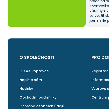
práce na n
s výměníke
v kuchyni v
se využít s
jsem mile p
zadat popt
vybrat si z
ušetřilo sp
moje očeká
na AAApopt
i v budouc
další řemes
O SPOLEČNOSTI
PRO DO
O AAA Poptávce
Registra
Napište nám
Informac
Novinky
Vzorové 
Obchodní podmínky
Centrum 
Ochrana osobních údajů