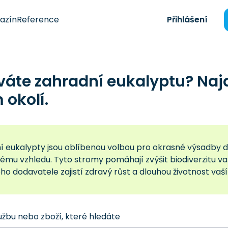
azín
Reference
Přihlášení
váte zahradní eukalyptu? Naj
okolí.
í eukalypty jsou oblíbenou volbou pro okrasné výsadby
ému vzhledu. Tyto stromy pomáhají zvýšit biodiverzitu va
o dodavatele zajistí zdravý růst a dlouhou životnost vaš
užbu nebo zboží, které hledáte