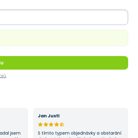
ku
ajů
.
Jan Justl
Zadal jsem
S tímto typem objednávky a obstarání