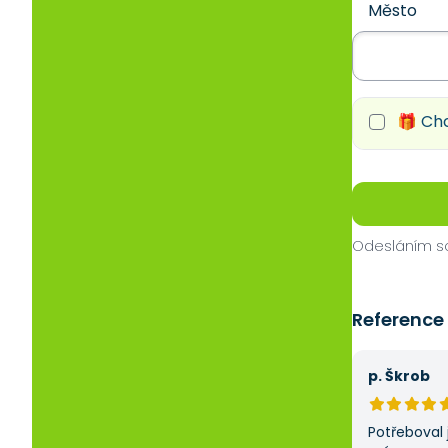
Město
🎁 Chc
Odesláním so
Reference
p. Škrob
Potřeboval 