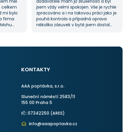
jsem měl
dodavatele mám již zkušenosti a byl
s celkem
jsem vždy velmi spokojen. Vše je rychle
ž mi bylo
zpracováno a i na takovou práci jako je
na firma
pouhá kontrola a případná oprava
. Mohu
několika zásuvek v bytě jsem dostal
ože stejný
11 nabídek. Zakázka byla velmi rychle
kách.
vyřešena a práce provedena. Velmi
služby,
příjemný pán. Až budu něco
potřebovat, jistě se obrátím na stejnou
instituci. Vřele doporučuji, neboť se
můžete po všech stránkách plně
spolehnout.
KONTAKTY
AAA poptávka, s.r.o.
Sluneční náměstí 2583/11
155 00 Praha 5
IČ: 07342250 (
ARES
)
info@aaapoptavka.cz