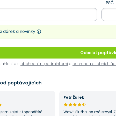
PSČ
i dárek a novinky
Odeslat poptáv
uhlasíte s
obchodními podmínkami
a
ochranou osobních úd
 od poptávajících
Petr Žurek
jsem zajistit topenářské
Wow!! Služba, co má smysl. 