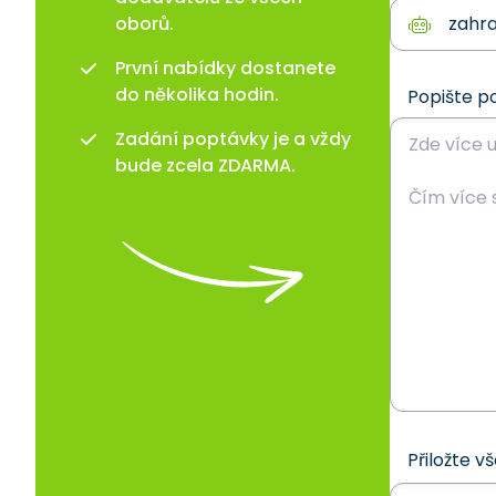
oborů.
První nabídky dostanete
do několika hodin.
Popište p
Zadání poptávky je a vždy
bude zcela ZDARMA.
Přiložte v