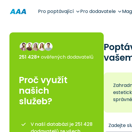
Pro poptávající
Pro dodavatele
Mag
Poptá
vašem 
251 428+
ověřených dodavatelů
Proč využít
Zahradn
našich
estetick
služeb?
správnéh
V naší databázi je 251 428
Zadejte sl
dodavatelů ze všech