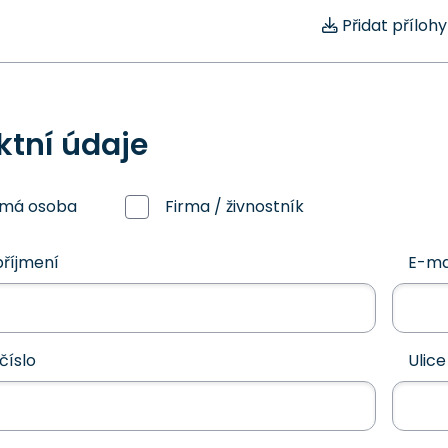
Přidat přílohy
ktní údaje
omá osoba
Firma / živnostník
říjmení
E-ma
číslo
Ulice