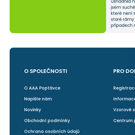
usnadnila 
jsem suché
které není 
staré rámy
případech m
od dodavate
času, prot
sama. Tato 
na ni ráda 
O SPOLEČNOSTI
PRO DO
O AAA Poptávce
Registra
Napište nám
Informac
Novinky
Vzorové 
Obchodní podmínky
Centrum 
Ochrana osobních údajů