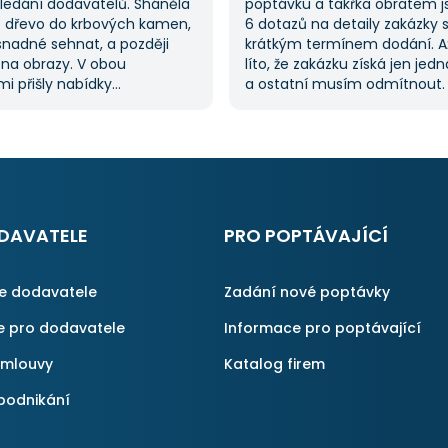
hledání dodavatelů. Sháněla
poptávku a takřka obratem 
 dřevo do krbových kamen,
6 dotazů na detaily zakázky 
snadné sehnat, a později
krátkým termínem dodání. A
 na obrazy. V obou
líto, že zakázku získá jen jed
i přišly nabídky
a ostatní musím odmítnout
lů, což mi ušetřilo spoustu
jednoznačně doporučit, prot
ože jsem je nemusela hledat
proces byl i v dalších poptáv
služba je skvělá a vždy se
Pokud hledáte řemeslníky či 
obrátím, když něco potřebuji.
začněte tady :-)
DAVATELE
PRO POPTÁVAJÍCÍ
ce dodavatele
Zadání nové poptávky
e pro dodavatele
Informace pro poptávající
smlouvy
Katalog firem
podnikání