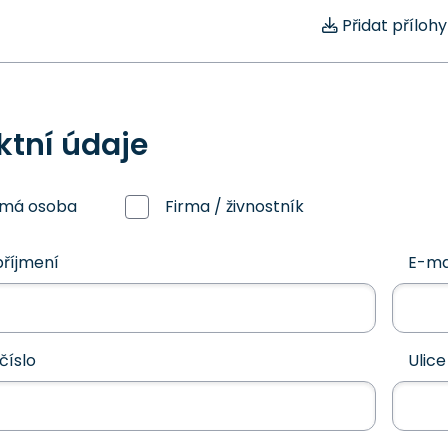
Přidat přílohy
ktní údaje
omá osoba
Firma / živnostník
říjmení
E-ma
číslo
Ulice