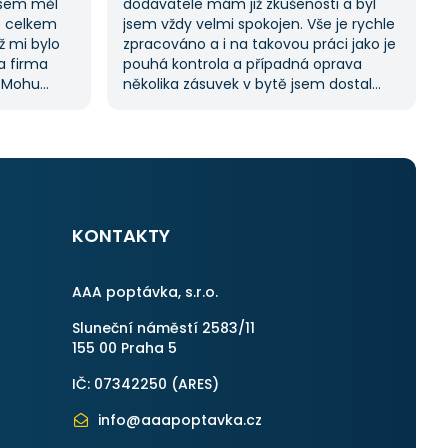
jsem měl
dodavatele mám již zkušenosti a byl
s celkem
jsem vždy velmi spokojen. Vše je rychle
ž mi bylo
zpracováno a i na takovou práci jako je
na firma
pouhá kontrola a případná oprava
. Mohu
několika zásuvek v bytě jsem dostal
ože stejný
11 nabídek. Zakázka byla velmi rychle
kách.
vyřešena a práce provedena. Velmi
služby,
příjemný pán. Až budu něco
potřebovat, jistě se obrátím na stejnou
instituci. Vřele doporučuji, neboť se
můžete po všech stránkách plně
spolehnout.
KONTAKTY
AAA poptávka, s.r.o.
Sluneční náměstí 2583/11
155 00 Praha 5
IČ: 07342250 (
ARES
)
info@aaapoptavka.cz