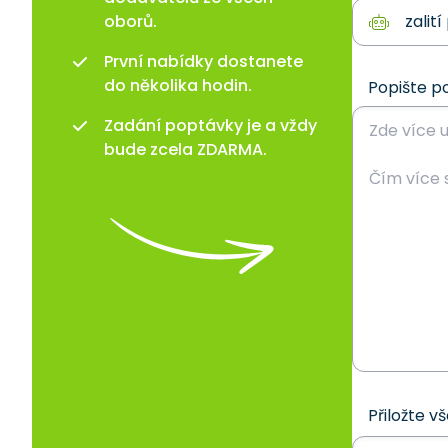
oborů.
První nabídky dostanete
do několika hodin.
Popište p
Zadání poptávky je a vždy
bude zcela ZDARMA.
Přiložte v