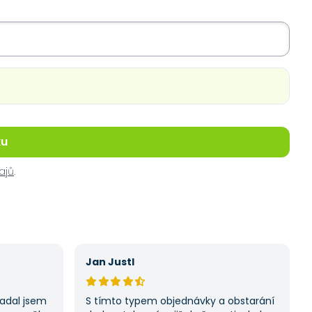
ku
ajů
.
Jan Justl
Zadal jsem
S tímto typem objednávky a obstarání