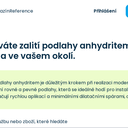
azín
Reference
Přihlášení
áte zalití podlahy anhydrite
a ve vašem okolí.
podlahy anhydritem je důležitým krokem při realizaci mod
ní rovné a pevné podlahy, která se ideálně hodí pro inst
čují rychlou aplikací a minimálními dilatačními spárami, 
užbu nebo zboží, které hledáte