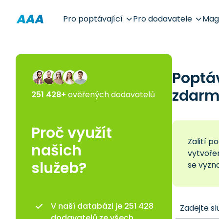
Pro poptávající
Pro dodavatele
Mag
Poptáv
zdarm
251 428+
ověřených dodavatelů
Proč využít
Zalití 
našich
vytvoře
služeb?
se vyzna
V naší databázi je 251 428
Zadejte sl
dodavatelů ze všech