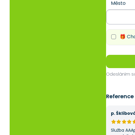
Město
🎁 Chc
Odesláním so
Reference
p. Šklíbov
Služba AAA