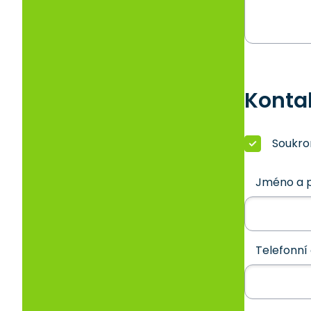
Konta
Soukr
Jméno a p
Telefonní 