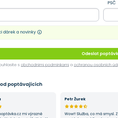
PSČ
i dárek a novinky
Odeslat poptáv
uhlasíte s
obchodními podmínkami
a
ochranou osobních úd
 od poptávajících
á
Petr Žurek
poptávka.cz mi výrazně
Wow!! Služba, co má smysl. 