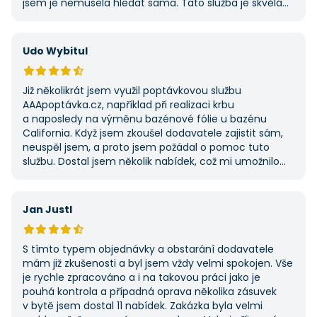
jsem je nemusela hledat sama. Tato služba je skvělá
a vždy se na ni ráda obrátím, když něco potřebuji.
Udo Wybitul
Již několikrát jsem využil poptávkovou službu
AAApoptávka.cz, například při realizaci krbu
a naposledy na výměnu bazénové fólie u bazénu
California. Když jsem zkoušel dodavatele zajistit sám,
neuspěl jsem, a proto jsem požádal o pomoc tuto
službu. Dostal jsem několik nabídek, což mi umožnilo
vybrat tu nejlepší. S poskytnutými službami jsem byl
velmi spokojen a rozhodně doporučuji AAApoptávka.cz
i ostatním.
Jan Justl
S tímto typem objednávky a obstarání dodavatele
mám již zkušenosti a byl jsem vždy velmi spokojen. Vše
je rychle zpracováno a i na takovou práci jako je
pouhá kontrola a případná oprava několika zásuvek
v bytě jsem dostal 11 nabídek. Zakázka byla velmi