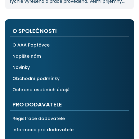
rychle vyřešena a práce provedena. Velmi příjemný
pán. Až budu něco potřebovat, jistě se obrátím
na stejnou instituci. Vřele doporučuji, neboť se můžete
po všech stránkách plně spolehnout.
O SPOLEČNOSTI
O AAA Poptávce
Napište nám
Novinky
Obchodní podmínky
Ochrana osobních údajů
PRO DODAVATELE
Registrace dodavatele
Informace pro dodavatele