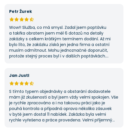
na AAApoptávka.cz obrátím i v budoucnu, pokud budu
potřebovat další řemeslné práce.
Petr Žurek
Wow!! Služba, co má smysl. Zadal jsem poptávku
a takřka obratem jsem měl 6 dotazů na detaily
zakázky s celkem krátkým termínem dodání. Až mi
bylo líto, že zakázku získá jen jedna firma a ostatní
musím odmítnout. Mohu jednoznačně doporučit,
protože stejný proces byl i v dalších poptávkách.
Pokud hledáte řemeslníky či služby, začněte tady :-)
Jan Justl
S tímto typem objednávky a obstarání dodavatele
mám již zkušenosti a byl jsem vždy velmi spokojen. Vše
je rychle zpracováno a i na takovou práci jako je
pouhá kontrola a případná oprava několika zásuvek
v bytě jsem dostal 11 nabídek. Zakázka byla velmi
rychle vyřešena a práce provedena. Velmi příjemný
pán. Až budu něco potřebovat, jistě se obrátím