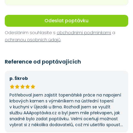
Odeslat poptávku
Odesláním souhlasíte s
obchodními podmínkami
a
ochranou osobních údajů
.
Reference od poptávajících
p. Škrob
Potřeboval jsem zajistit topenářské práce na napojení
krbových kamen s výměníkem na ústřední topení
v kuchyni v Újezdě u Brna. Rozhodl jsem se využít
službu AAApoptávka.cz a byl jsem mile překvapen, jak
snadné bylo zadat poptávku. Velmi oceňuji možnost
vybrat si z několika dodavatelů, což mi ušetřilo spoustu
času. Výsledek splnil moje očekávání a určitě se