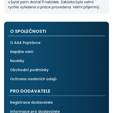
v bytě jsem dostal 11 nabídek. Zakázka byla velmi
rychle vyřešena a práce provedena. Velmi příjemný
pán. Až budu něco potřebovat, jistě se obrátím
na stejnou instituci. Vřele doporučuji, neboť se můžete
po všech stránkách plně spolehnout.
O SPOLEČNOSTI
O AAA Poptávce
Napište nám
Novinky
Obchodní podmínky
Ochrana osobních údajů
PRO DODAVATELE
Registrace dodavatele
Informace pro dodavatele