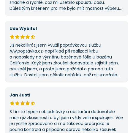
snadné a rychlé, což mi ušetřilo spoustu času.
Důležitým kritériem pro mě bylo mít možnost výběru
z několika dodavatelů a AAApoptavka.cz mi tuto
výhodu nabídla. Tato poptávka rozhodně nebyla má
první, ale se službou jsem byl spokojený, protože mi
Udo Wybitul
umožnila najít rychlé řešení. Vše proběhlo v pořádku
a příště jejich službu využiji znovu.
Již několikrát jsem využil poptávkovou službu
AAApoptávka.cz, například při realizaci krbu
a naposledy na výměnu bazénové fólie u bazénu
California. Když jsem zkoušel dodavatele zajistit sám,
neuspěl jsem, a proto jsem požádal o pomoc tuto
službu. Dostal jsem několik nabídek, což mi umožnilo
vybrat tu nejlepší. S poskytnutými službami jsem byl
velmi spokojen a rozhodně doporučuji AAApoptávka.cz
i ostatním.
Jan Justl
S tímto typem objednávky a obstarání dodavatele
mám již zkušenosti a byl jsem vždy velmi spokojen. Vše
je rychle zpracováno a i na takovou práci jako je
pouhá kontrola a případná oprava několika zásuvek