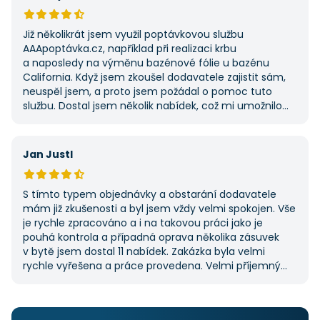
Již několikrát jsem využil poptávkovou službu
AAApoptávka.cz, například při realizaci krbu
a naposledy na výměnu bazénové fólie u bazénu
California. Když jsem zkoušel dodavatele zajistit sám,
neuspěl jsem, a proto jsem požádal o pomoc tuto
službu. Dostal jsem několik nabídek, což mi umožnilo
vybrat tu nejlepší. S poskytnutými službami jsem byl
velmi spokojen a rozhodně doporučuji AAApoptávka.cz
i ostatním.
Jan Justl
S tímto typem objednávky a obstarání dodavatele
mám již zkušenosti a byl jsem vždy velmi spokojen. Vše
je rychle zpracováno a i na takovou práci jako je
pouhá kontrola a případná oprava několika zásuvek
v bytě jsem dostal 11 nabídek. Zakázka byla velmi
rychle vyřešena a práce provedena. Velmi příjemný
pán. Až budu něco potřebovat, jistě se obrátím
na stejnou instituci. Vřele doporučuji, neboť se můžete
po všech stránkách plně spolehnout.