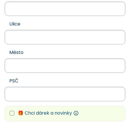
Ulice
Město
PSČ
🎁 Chci dárek a novinky