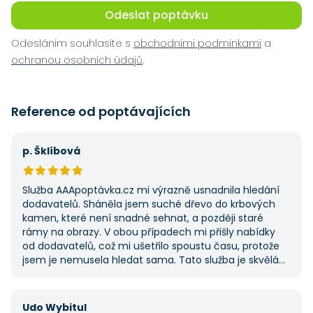
Odeslat poptávku
Odesláním souhlasíte s
obchodními podmínkami
a
ochranou osobních údajů
.
Reference od poptávajících
p. Šklíbová
Služba AAApoptávka.cz mi výrazně usnadnila hledání
dodavatelů. Sháněla jsem suché dřevo do krbových
kamen, které není snadné sehnat, a později staré
rámy na obrazy. V obou případech mi přišly nabídky
od dodavatelů, což mi ušetřilo spoustu času, protože
jsem je nemusela hledat sama. Tato služba je skvělá
a vždy se na ni ráda obrátím, když něco potřebuji.
Udo Wybitul