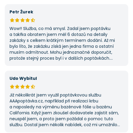
výhodu nabídla. Tato poptávka rozhodně nebyla má
první, ale se službou jsem byl spokojený, protože mi
Petr Žurek
umožnila najít rychlé řešení. Vše proběhlo v pořádku
a příště jejich službu využiji znovu.
Wow!! Služba, co má smysl. Zadal jsem poptávku
a takřka obratem jsem měl 6 dotazů na detaily
zakázky s celkem krátkým termínem dodání. Až mi
bylo líto, že zakázku získá jen jedna firma a ostatní
musím odmítnout. Mohu jednoznačně doporučit,
protože stejný proces byl i v dalších poptávkách.
Pokud hledáte řemeslníky či služby, začněte tady :-)
Udo Wybitul
Již několikrát jsem využil poptávkovou službu
AAApoptávka.cz, například při realizaci krbu
a naposledy na výměnu bazénové fólie u bazénu
California. Když jsem zkoušel dodavatele zajistit sám,
neuspěl jsem, a proto jsem požádal o pomoc tuto
službu. Dostal jsem několik nabídek, což mi umožnilo
vybrat tu nejlepší. S poskytnutými službami jsem byl