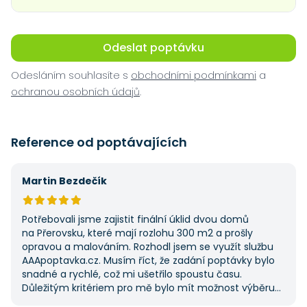
Odeslat poptávku
Odesláním souhlasíte s
obchodními podmínkami
a
ochranou osobních údajů
.
Reference od poptávajících
Martin Bezdečík
Potřebovali jsme zajistit finální úklid dvou domů
na Přerovsku, které mají rozlohu 300 m2 a prošly
opravou a malováním. Rozhodl jsem se využít službu
AAApoptavka.cz. Musím říct, že zadání poptávky bylo
snadné a rychlé, což mi ušetřilo spoustu času.
Důležitým kritériem pro mě bylo mít možnost výběru
z několika dodavatelů a AAApoptavka.cz mi tuto