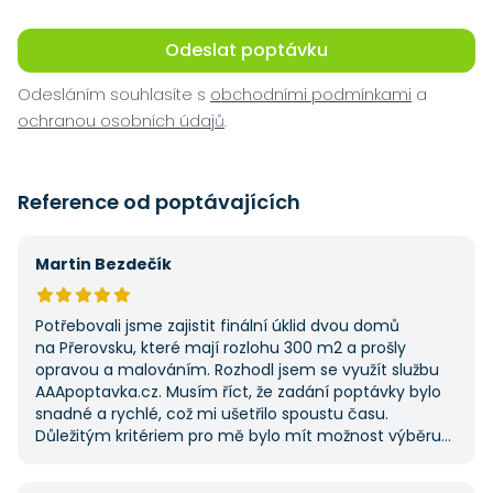
Odeslat poptávku
Odesláním souhlasíte s
obchodními podmínkami
a
ochranou osobních údajů
.
Reference od poptávajících
Martin Bezdečík
Potřebovali jsme zajistit finální úklid dvou domů
na Přerovsku, které mají rozlohu 300 m2 a prošly
opravou a malováním. Rozhodl jsem se využít službu
AAApoptavka.cz. Musím říct, že zadání poptávky bylo
snadné a rychlé, což mi ušetřilo spoustu času.
Důležitým kritériem pro mě bylo mít možnost výběru
z několika dodavatelů a AAApoptavka.cz mi tuto
výhodu nabídla. Tato poptávka rozhodně nebyla má