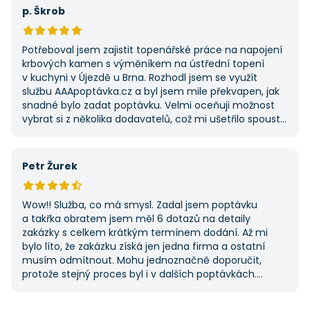
první, ale se službou jsem byl spokojený, protože mi
p. Škrob
umožnila najít rychlé řešení. Vše proběhlo v pořádku
a příště jejich službu využiji znovu.
Potřeboval jsem zajistit topenářské práce na napojení
krbových kamen s výměníkem na ústřední topení
v kuchyni v Újezdě u Brna. Rozhodl jsem se využít
službu AAApoptávka.cz a byl jsem mile překvapen, jak
snadné bylo zadat poptávku. Velmi oceňuji možnost
vybrat si z několika dodavatelů, což mi ušetřilo spoustu
času. Výsledek splnil moje očekávání a určitě se
na AAApoptávka.cz obrátím i v budoucnu, pokud budu
potřebovat další řemeslné práce.
Petr Žurek
Wow!! Služba, co má smysl. Zadal jsem poptávku
a takřka obratem jsem měl 6 dotazů na detaily
zakázky s celkem krátkým termínem dodání. Až mi
bylo líto, že zakázku získá jen jedna firma a ostatní
musím odmítnout. Mohu jednoznačně doporučit,
protože stejný proces byl i v dalších poptávkách.
Pokud hledáte řemeslníky či služby, začněte tady :-)