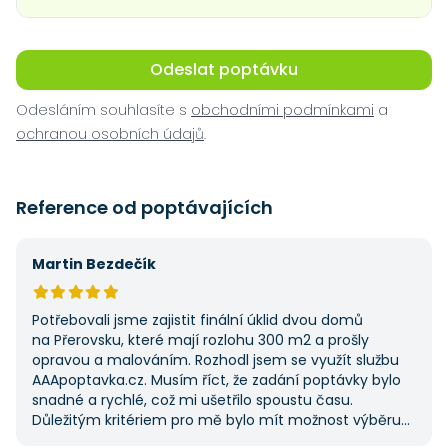
Odeslat poptávku
Odesláním souhlasíte s
obchodními podmínkami
a
ochranou osobních údajů
.
Reference od poptávajících
Martin Bezdečík
Potřebovali jsme zajistit finální úklid dvou domů
na Přerovsku, které mají rozlohu 300 m2 a prošly
opravou a malováním. Rozhodl jsem se využít službu
AAApoptavka.cz. Musím říct, že zadání poptávky bylo
snadné a rychlé, což mi ušetřilo spoustu času.
Důležitým kritériem pro mě bylo mít možnost výběru
z několika dodavatelů a AAApoptavka.cz mi tuto