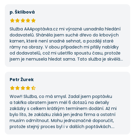
výhodu nabídla. Tato poptávka rozhodně nebyla má
první, ale se službou jsem byl spokojený, protože mi
p. Šklíbová
umožnila najít rychlé řešení. Vše proběhlo v pořádku
a příště jejich službu využiji znovu.
Služba AAApoptávka.cz mi výrazně usnadnila hledání
dodavatelů. Sháněla jsem suché dřevo do krbových
kamen, které není snadné sehnat, a později staré
rámy na obrazy. V obou případech mi přišly nabídky
od dodavatelů, což mi ušetřilo spoustu času, protože
jsem je nemusela hledat sama. Tato služba je skvělá
a vždy se na ni ráda obrátím, když něco potřebuji.
Petr Žurek
Wow!! Služba, co má smysl. Zadal jsem poptávku
a takřka obratem jsem měl 6 dotazů na detaily
zakázky s celkem krátkým termínem dodání. Až mi
bylo líto, že zakázku získá jen jedna firma a ostatní
musím odmítnout. Mohu jednoznačně doporučit,
protože stejný proces byl i v dalších poptávkách.
Pokud hledáte řemeslníky či služby, začněte tady :-)