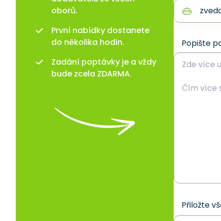
oborů.
První nabídky dostanete
do několika hodin.
Popište p
Zadání poptávky je a vždy
bude zcela ZDARMA.
Přiložte v