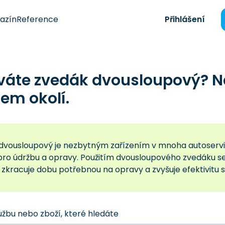
azín
Reference
Přihlášení
váte zvedák dvousloupový? N
em okolí.
dvousloupový je nezbytným zařízením v mnoha autoservi
 pro údržbu a opravy. Použitím dvousloupového zvedáku se
zkracuje dobu potřebnou na opravy a zvyšuje efektivitu s
užbu nebo zboží, které hledáte