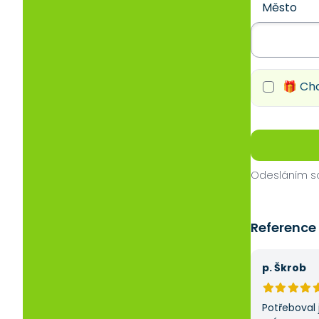
Město
🎁 Chc
Odesláním so
Reference
p. Škrob
Potřeboval 