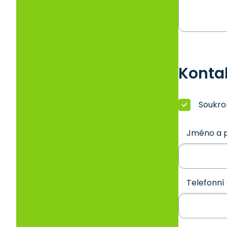
Konta
Soukr
Jméno a p
Telefonní 