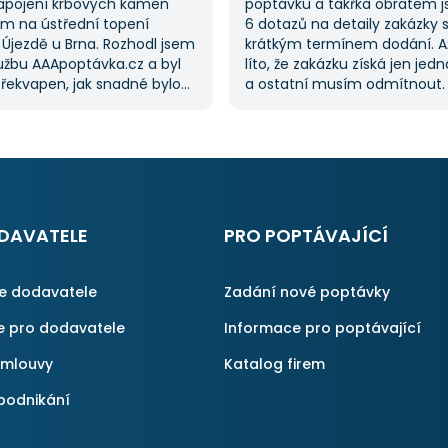
apojení krbových kamen
poptávku a takřka obratem 
m na ústřední topení
6 dotazů na detaily zakázky 
 Újezdě u Brna. Rozhodl jsem
krátkým termínem dodání. A
lužbu AAApoptávka.cz a byl
líto, že zakázku získá jen jed
řekvapen, jak snadné bylo
a ostatní musím odmítnout
ávku. Velmi oceňuji možnost
jednoznačně doporučit, prot
 několika dodavatelů, což mi
proces byl i v dalších poptáv
oustu času. Výsledek splnil
Pokud hledáte řemeslníky či 
vání a určitě se
začněte tady :-)
ávka.cz obrátím
nu, pokud budu potřebovat
lné práce.
DAVATELE
PRO POPTÁVAJÍCÍ
ce dodavatele
Zadání nové poptávky
e pro dodavatele
Informace pro poptávající
smlouvy
Katalog firem
podnikání