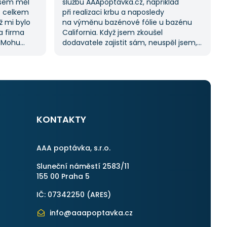
jsem měl
službu AAApoptávka.cz, například
s celkem
při realizaci krbu a naposledy
ž mi bylo
na výměnu bazénové fólie u bazénu
na firma
California. Když jsem zkoušel
. Mohu
dodavatele zajistit sám, neuspěl jsem,
ože stejný
a proto jsem požádal o pomoc tuto
kách.
službu. Dostal jsem několik nabídek, což
služby,
mi umožnilo vybrat tu nejlepší.
S poskytnutými službami jsem byl velmi
spokojen a rozhodně doporučuji
AAApoptávka.cz i ostatním.
KONTAKTY
AAA poptávka, s.r.o.
Sluneční náměstí 2583/11
155 00 Praha 5
IČ: 07342250 (
ARES
)
info@aaapoptavka.cz