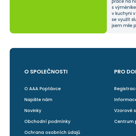
práce na n
s výměníke
v kuchyni v
se využít s
jsem mile p
zadat popt
vybrat si z
ušetřilo sp
moje očeká
na AAApopt
i v budouc
další řemes
O SPOLEČNOSTI
PRO DO
O AAA Poptávce
Registra
Napište nám
Informac
Novinky
Vzorové 
Obchodní podmínky
Centrum 
Ochrana osobních údajů