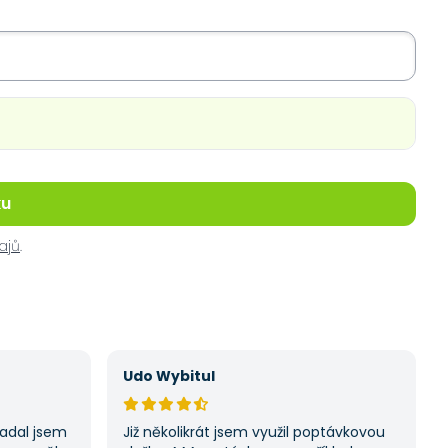
ku
ajů
.
Udo Wybitul
Zadal jsem
Již několikrát jsem využil poptávkovou