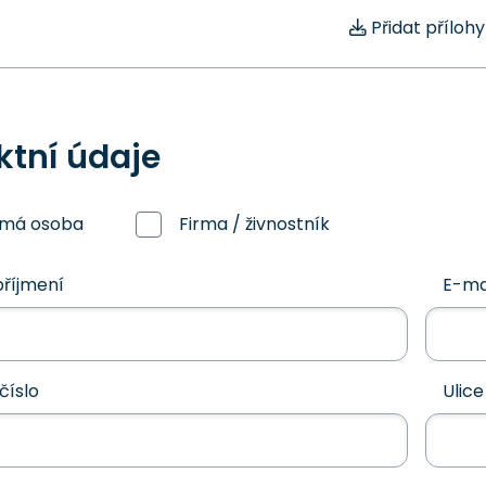
Přidat přílohy
ktní údaje
omá osoba
Firma / živnostník
říjmení
E-ma
číslo
Ulice