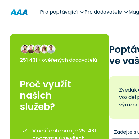
Pro poptávající
Pro dodavatele
Mag
Poptá
ve vaš
251 431+
ověřených dodavatelů
Proč využít
Zvedák 
našich
vozidel
služeb?
výrazně 
V naší databázi je 251 431
Zadejte sl
dodavatelů ze všech