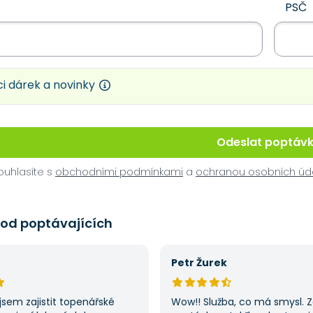
PSČ
i dárek a novinky
Odeslat poptáv
uhlasíte s
obchodními podmínkami
a
ochranou osobních úd
 od poptávajících
Petr Žurek
jsem zajistit topenářské
Wow!! Služba, co má smysl. 