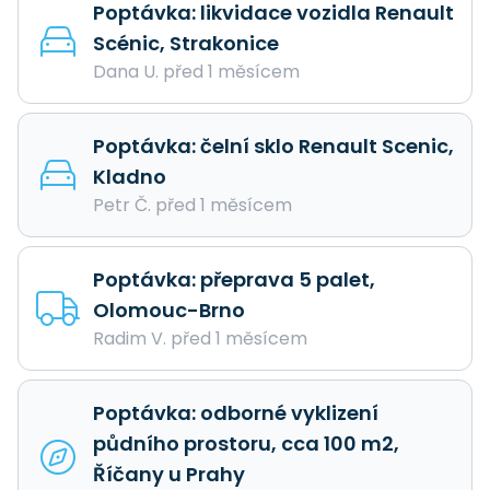
Poptávka: likvidace vozidla Renault
Scénic, Strakonice
Dana U. před 1 měsícem
Poptávka: čelní sklo Renault Scenic,
Kladno
Petr Č. před 1 měsícem
Poptávka: přeprava 5 palet,
Olomouc-Brno
Radim V. před 1 měsícem
Poptávka: odborné vyklizení
půdního prostoru, cca 100 m2,
Říčany u Prahy