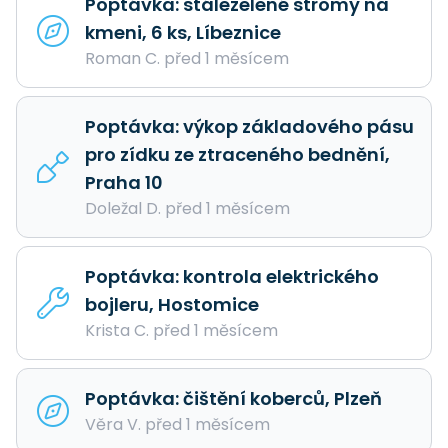
Poptávka: stálezelené stromy na
kmeni, 6 ks, Líbeznice
Roman C. před 1 měsícem
Poptávka: výkop základového pásu
pro zídku ze ztraceného bednění,
Praha 10
Doležal D. před 1 měsícem
Poptávka: kontrola elektrického
bojleru, Hostomice
Krista C. před 1 měsícem
Poptávka: čištění koberců, Plzeň
Věra V. před 1 měsícem