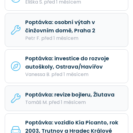
Eliška Š. před 1 měsícem
Poptávka: osobní výtah v
činžovním domě, Praha 2
Petr F. před 1 měsícem
Poptávka: investice do rozvoje
autoškoly, Ostrava/Havířov
Vanessa B. před 1 měsícem
Poptávka: revize bojleru, Žlutava
Tomáš M. před 1 měsícem
Poptávka: vozidlo Kia Picanto, rok
2003, Trutnov a Hradec Králové