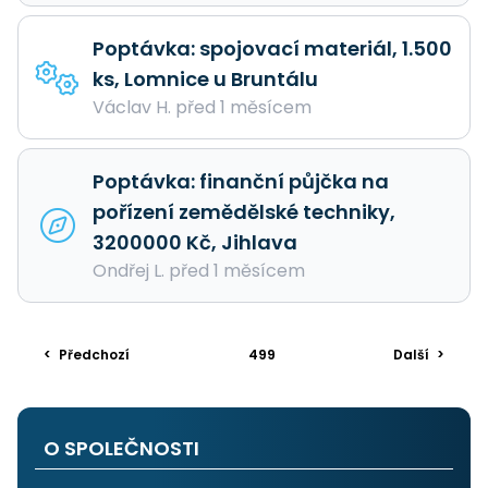
Poptávka: spojovací materiál, 1.500
ks, Lomnice u Bruntálu
Václav H. před 1 měsícem
Poptávka: finanční půjčka na
pořízení zemědělské techniky,
3200000 Kč, Jihlava
Ondřej L. před 1 měsícem
<
Předchozí
499
Další
>
O SPOLEČNOSTI