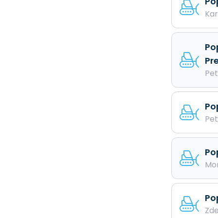
Po
Kar
Po
Pr
Pet
Po
Pet
Po
Mon
Po
Zde