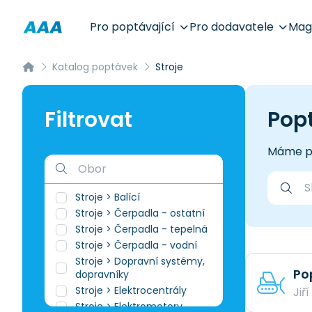
Pro poptávající
Pro dodavatele
Mag
Katalog poptávek
Stroje
Filtrovat
Popt
Máme p
Stroje > Balící
Stroje > Čerpadla - ostatní
Stroje > Čerpadla - tepelná
Stroje > Čerpadla - vodní
Stroje > Dopravní systémy,
Po
dopravníky
Stroje > Elektrocentrály
Jiř
Stroje > Elektromotory