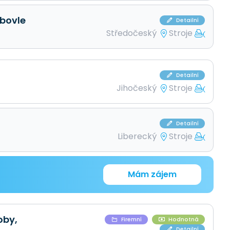
ebovle
Detailní
Středočeský
Stroje
Detailní
Jihočeský
Stroje
Detailní
Liberecký
Stroje
Mám zájem
oby,
Firemní
Hodnotná
Detailní