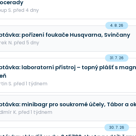
ocerady
up S. před 4 dny
4. 8. 26
ptávka: pořízení foukače Husqvarna, Svinčany
ek N. před 5 dny
31. 7. 26
ptávka: laboratorní přístroj – topný plášť s ma
zeň
tin S. před 1 týdnem
ptávka: minibagr pro soukromé účely, Tábor a ok
dimír K. před 1 týdnem
30. 7. 26