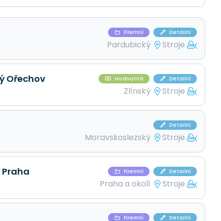
Firemní
Detailní
Pardubický
Stroje
ký Ořechov
Hodnotná
Detailní
Zlínský
Stroje
Detailní
Moravskoslezský
Stroje
, Praha
Firemní
Detailní
Praha a okolí
Stroje
Firemní
Detailní