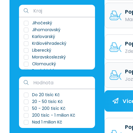
Stroje > Jeřáby
Po
Stroje > Lisy
Stroje > Manipulační a
Mar
Jihočeský
skladová technika - prodej
Jihomoravský
Stroje > Manipulační a
skladová technika -
Karlovarský
půjčovna
Po
Královéhradecký
Stroje > Manipulační a
Liberecký
Zde
skladová technika - servis
Moravskoslezský
Stroje > Mycí stroje
Olomoucký
Stroje > Na dřevo
Pardubický
Po
Stroje > Na kov
Plzeňský
Joz
Stroje > Náhradní díly -
Praha a okolí
ostatní
Středočeský
Stroje > Náhradní díly -
Do 20 tisíc Kč
Ústecký
průmyslové
Víc
20 - 50 tisíc Kč
Vysočina
Stroje > Náhradní díly -
50 - 200 tisíc Kč
Zlínský
zemědělská technika
200 tisíc - 1 milion Kč
Stroje > Nástrojárny
Nad 1 milion Kč
Stroje > Ostatní
Po
Stroje > Potravinářské,