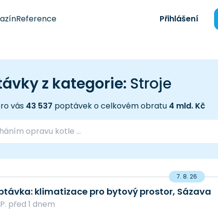
azín
Reference
Přihlášení
ávky z kategorie:
Stroje
ro vás
43 537
poptávek o celkovém obratu
4 mld. Kč
7. 8. 26
ptávka: klimatizace pro bytový prostor, Sázava
í P. před 1 dnem