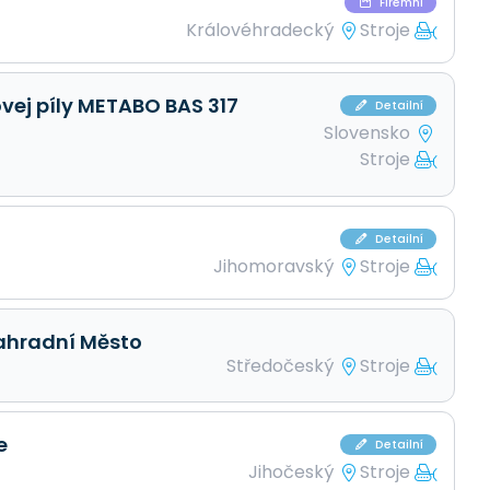
Firemní
Královéhradecký
Stroje
vej píly METABO BAS 317
Detailní
Slovensko
Stroje
Detailní
Jihomoravský
Stroje
Zahradní Město
Středočeský
Stroje
e
Detailní
Jihočeský
Stroje