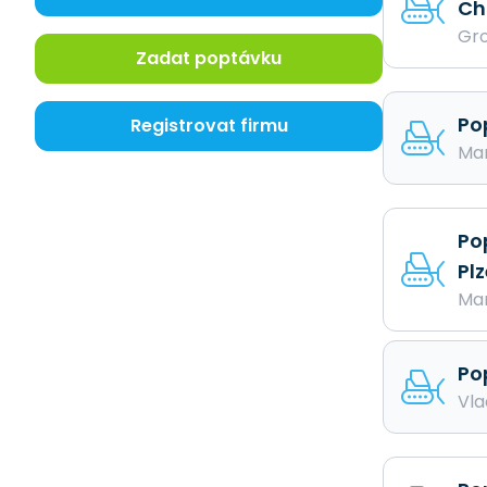
Ch
gastronomie
Gro
Stroje > Prodejní automat
Zadat poptávku
Stroje > Půjčovna ostatní
Stroje > Půjčovna
stavebních strojů
Po
Registrovat firmu
Stroje > Řídicí a
Mar
automatizační technika
Stroje > Stavební
Stroje > Stavební
mechanizace
Po
Stroje > Textilní
Pl
Stroje > Tiskařské
Mar
Stroje > Váhy
Stroje > Vybavení pro
autodílny
Po
Stroje > Výroba strojů
Vla
Stroje > Zahradní
Stroje > Zemědělské