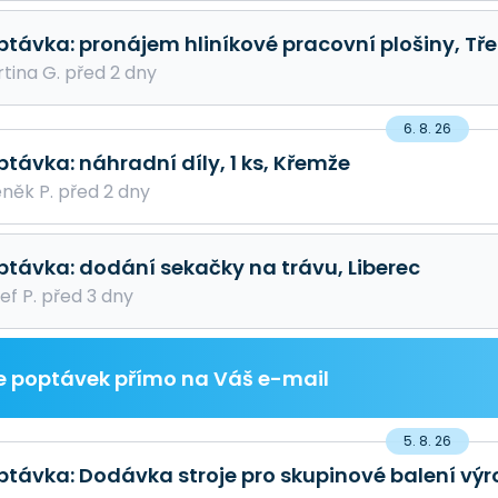
ptávka: pronájem hliníkové pracovní plošiny, Tř
tina G. před 2 dny
6. 8. 26
ptávka: náhradní díly, 1 ks, Křemže
něk P. před 2 dny
ptávka: dodání sekačky na trávu, Liberec
ef P. před 3 dny
e poptávek přímo na Váš e-mail
5. 8. 26
ptávka: Dodávka stroje pro skupinové balení výr