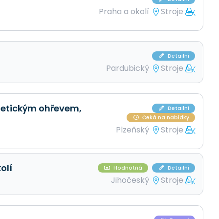
Praha a okolí
Stroje
Detailní
Pardubický
Stroje
gnetickým ohřevem,
Detailní
Čeká na nabídky
Plzeňský
Stroje
olí
Hodnotná
Detailní
Jihočeský
Stroje