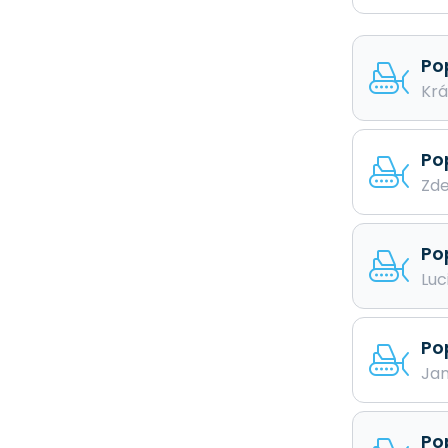
Pop
Krá
Po
Zde
Po
Luc
Po
Jan
Po