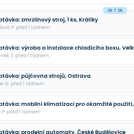
29. 7. 26
távka: zmrzlinový stroj, 1 ks, Králíky
lová P. před 1 týdnem
ptávka: výroba a instalace chladicího boxu, Vel
něk Z. před 1 týdnem
ptávka: půjčovna strojů, Ostrava
ie G. před 1 týdnem
ptávka: mobilní klimatizaci pro okamžité použití
 P. před 1 týdnem
ptávka: prodejní automaty, České Budějovice