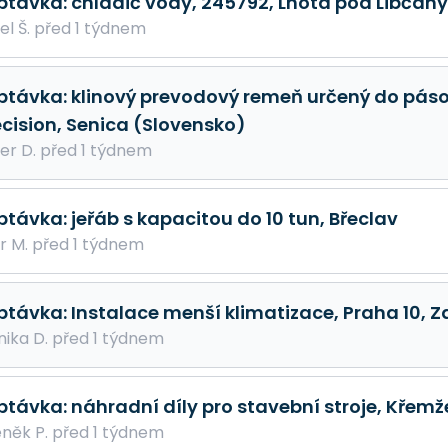
ptávka: chladič vody, 245792, Lhota pod Libčany
el Š. před 1 týdnem
ptávka: klinový prevodový remeň určený do páso
ecision, Senica (Slovensko)
er D. před 1 týdnem
ptávka: jeřáb s kapacitou do 10 tun, Břeclav
r M. před 1 týdnem
ptávka: Instalace menší klimatizace, Praha 10, 
ika D. před 1 týdnem
ptávka: náhradní díly pro stavební stroje, Křemž
něk P. před 1 týdnem