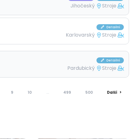
Jihočeský
Stroje
Detailní
Karlovarský
Stroje
Detailní
Pardubický
Stroje
9
10
...
499
500
Další
>