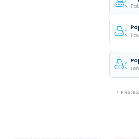
Pat
Po
Pav
Po
Len
<
Předchoz