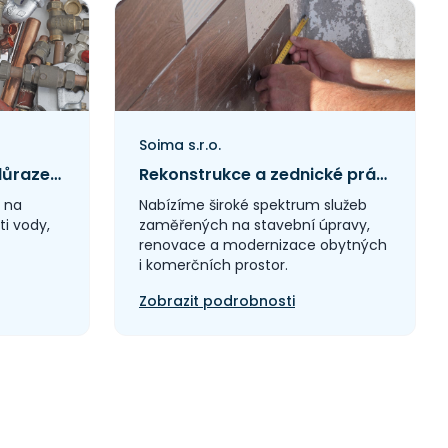
Soima s.r.o.
Instalatérské práce s důrazem na spolehlivost a zkušenosti
Rekonstrukce a zednické práce s důrazem na řemeslo, spolehlivost a moderní přístup
e na
Nabízíme široké spektrum služeb
ti vody,
zaměřených na stavební úpravy,
renovace a modernizace obytných
i komerčních prostor.
Zobrazit podrobnosti