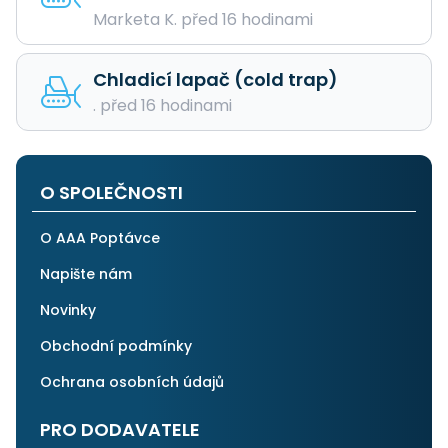
Marketa K. před 16 hodinami
Chladicí lapač (cold trap)
. před 16 hodinami
O SPOLEČNOSTI
O AAA Poptávce
Napište nám
Novinky
Obchodní podmínky
Ochrana osobních údajů
PRO DODAVATELE