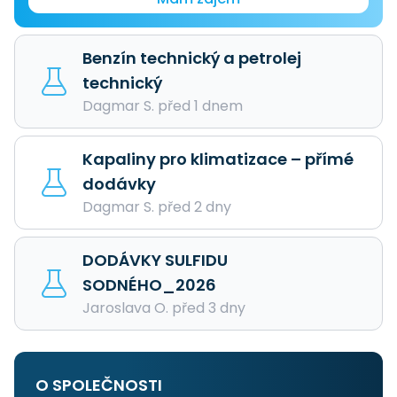
Benzín technický a petrolej
technický
Dagmar S. před 1 dnem
Kapaliny pro klimatizace – přímé
dodávky
Dagmar S. před 2 dny
DODÁVKY SULFIDU
SODNÉHO_2026
Jaroslava O. před 3 dny
O SPOLEČNOSTI