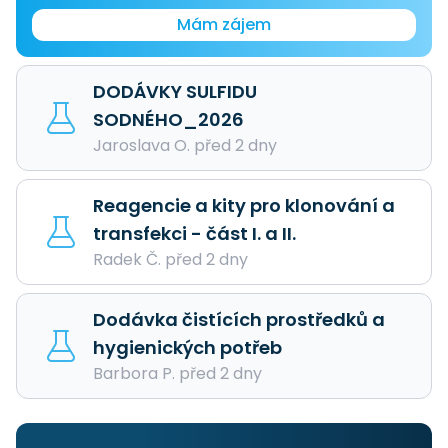
Mám zájem
DODÁVKY SULFIDU
SODNÉHO_2026
Jaroslava O. před 2 dny
Reagencie a kity pro klonování a
transfekci - část I. a II.
Radek Č. před 2 dny
Dodávka čistících prostředků a
hygienických potřeb
Barbora P. před 2 dny