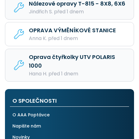
Nálezové opravy T-815 - 8X8, 6X6
Jindřich S. před 1 dnem
OPRAVA VÝMĚNÍKOVÉ STANICE
Anna K. před 1 dnem
Oprava čtyřkolky UTV POLARIS
1000
Hana H. před 1 dnem
O SPOLEČNOSTI
O AAA Poptávce
Napište nám
Novinky