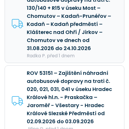
130/140 + R15 v úseku Most –
Chomutov – Kadaň-Prunéřov –
Kadaň – Kadaň předměstí –
Klášterec nad Ohří / Jirkov –
Chomutov ve dnech od
31.08.2026 do 24.10.2026
Radka P. před 1 dnem
ROV 53151 – Zajištění náhradní
autobusové dopravy na trati č.
020, 021, 031, 041 v úseku Hradec
Králové hl.n. - Praskačka –
Jaroměř - Všestary - Hradec
Králové Slezské Předměstí od
02.09.2026 do 03.09.2026
Jiřina G. před 1 dnem