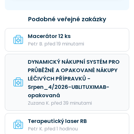
Podobné veřejné zakázky
Macerátor 12 ks
Petr B. před 19 minutami
DYNAMICKÝ NÁKUPNÍ SYSTÉM PRO
PRŮBĚŽNÉ A OPAKOVANÉ NÁKUPY
LÉČIVÝCH PŘÍPRAVKŮ -
Srpen_4/2026-UBLITUXIMAB-
opakovaná
Zuzana K. před 39 minutami
Terapeutický laser RB
Petr K. před 1 hodinou