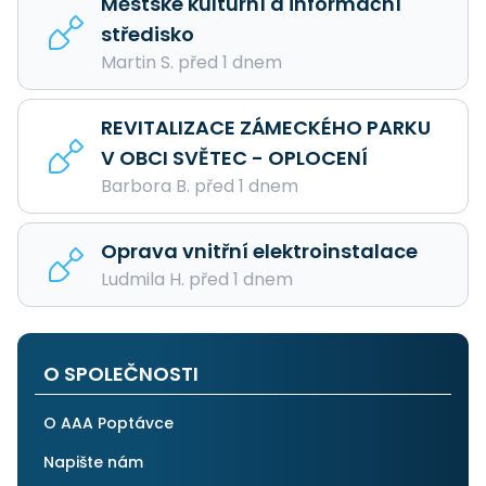
Městské kulturní a informační
středisko
Martin S. před 1 dnem
REVITALIZACE ZÁMECKÉHO PARKU
V OBCI SVĚTEC - OPLOCENÍ
Barbora B. před 1 dnem
Oprava vnitřní elektroinstalace
Ludmila H. před 1 dnem
O SPOLEČNOSTI
O AAA Poptávce
Napište nám