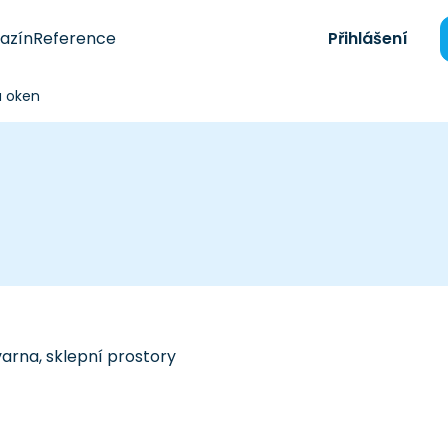
azín
Reference
Přihlášení
 oken
arna, sklepní prostory