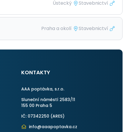
Ústecký
Stavebnictví
Praha a okolí
Stavebnictví
KONTAKTY
AAA poptávka, s.r.o.
Sluneční náměstí 2583/11
155 00 Praha 5
IČ: 07342250 (
ARES
)
info@aaapoptavka.cz