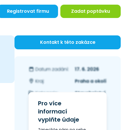
Registrovat firmu
Zadat poptávku
Kontakt k této zakázce
17. 6. 2026
Datum zadání:
Praha a okolí
Kraj:
Stavebnictví
Kategorie:
Pro více
informací
vyplňte údaje
Zanechte nám na sebe