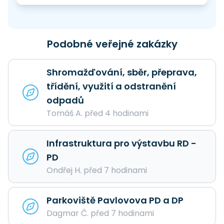
Podobné veřejné zakázky
Shromažďování, sběr, přeprava,
třídění, využití a odstranění
odpadů
Tomáš A. před 4 hodinami
Infrastruktura pro výstavbu RD -
PD
Ondřej H. před 7 hodinami
Parkoviště Pavlovova PD a DP
Dagmar Č. před 7 hodinami