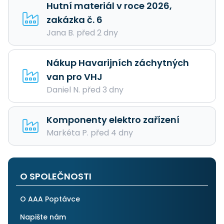
Hutní materiál v roce 2026,
zakázka č. 6
Jana B. před 2 dny
Nákup Havarijních záchytných
van pro VHJ
Daniel N. před 3 dny
Komponenty elektro zařízení
Markéta P. před 4 dny
O SPOLEČNOSTI
O AAA Poptávce
Napište nám