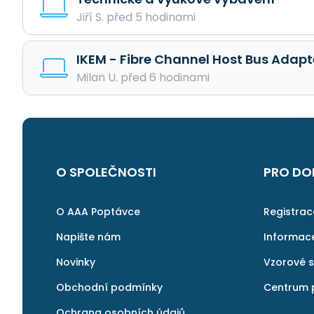
Jiří S. před 5 hodinami
IKEM - Fibre Channel Host Bus Adapt
Milan U. před 6 hodinami
O SPOLEČNOSTI
PRO DO
O AAA Poptávce
Registra
Napište nám
Informac
Novinky
Vzorové 
Obchodní podmínky
Centrum 
Ochrana osobních údajů