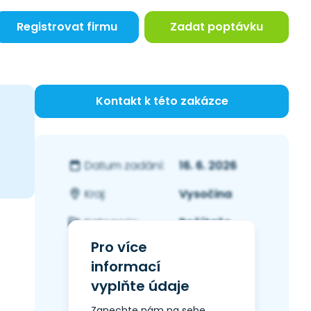
Registrovat firmu
Zadat poptávku
Kontakt k této zakázce
16. 6. 2026
Datum zadání:
Vysočina
Kraj:
Počítače
Kategorie:
Pro více
informací
vyplňte údaje
Zanechte nám na sebe