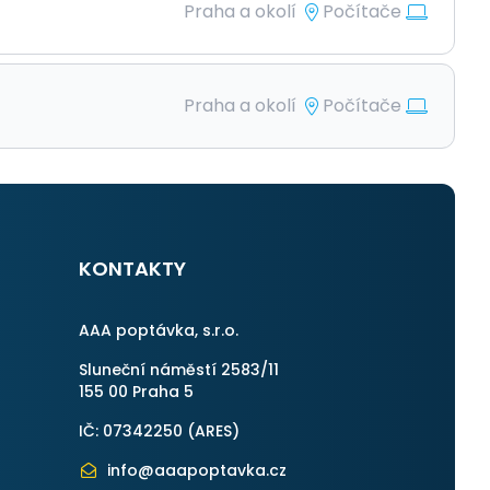
Praha a okolí
Počítače
Praha a okolí
Počítače
KONTAKTY
AAA poptávka, s.r.o.
Sluneční náměstí 2583/11
155 00 Praha 5
IČ: 07342250 (
ARES
)
info@aaapoptavka.cz