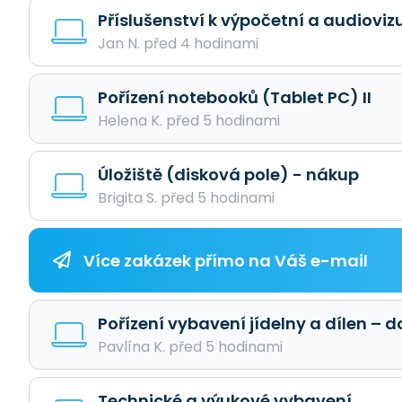
Příslušenství k výpočetní a audioviz
Jan N. před 4 hodinami
Pořízení notebooků (Tablet PC) II
Helena K. před 5 hodinami
Úložiště (disková pole) - nákup
Brigita S. před 5 hodinami
Více zakázek přímo na Váš e-mail
Pořízení vybavení jídelny a dílen –
Pavlína K. před 5 hodinami
Technické a výukové vybavení