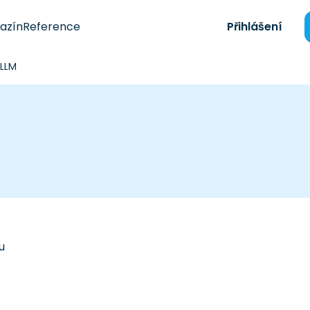
azín
Reference
Přihlášení
 LLM
u