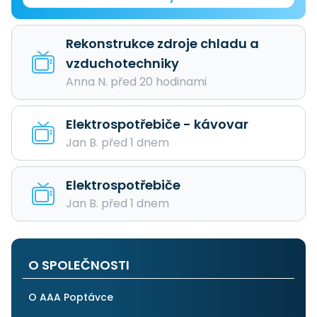
Rekonstrukce zdroje chladu a
vzduchotechniky
Anna N. před 20 hodinami
Elektrospotřebiče - kávovar
Jan B. před 1 dnem
Elektrospotřebiče
Jan B. před 1 dnem
O SPOLEČNOSTI
O AAA Poptávce