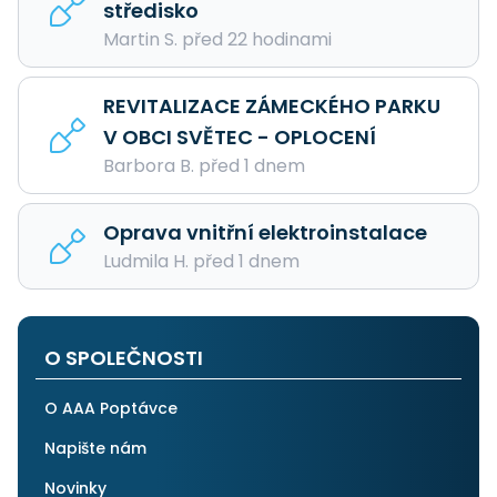
středisko
Martin S. před 22 hodinami
REVITALIZACE ZÁMECKÉHO PARKU
V OBCI SVĚTEC - OPLOCENÍ
Barbora B. před 1 dnem
Oprava vnitřní elektroinstalace
Ludmila H. před 1 dnem
O SPOLEČNOSTI
O AAA Poptávce
Napište nám
Novinky