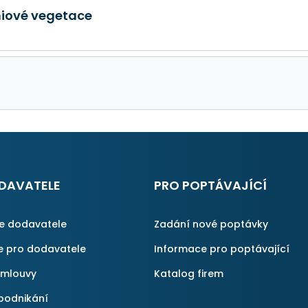
niové vegetace
DAVATELE
PRO POPTÁVAJÍCÍ
ce dodavatele
Zadání nové poptávky
e pro dodavatele
Informace pro poptávající
smlouvy
Katalog firem
podnikání