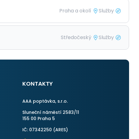
Praha a okolí
Služby
Středočeský
Služby
KONTAKTY
AAA poptávka, s.r.o.
Sluneční náměstí 2583/11
155 00 Praha 5
IČ: 07342250 (
ARES
)