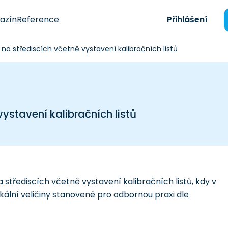
azín
Reference
Přihlášení
 na střediscích včetně vystavení kalibračních listů
ystavení kalibračních listů
střediscích včetně vystavení kalibračních listů, kdy v
ální veličiny stanovené pro odbornou praxi dle