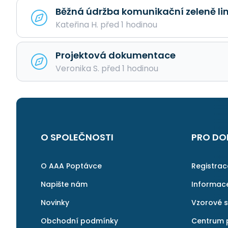
Běžná údržba komunikační zeleně li
Kateřina H. před 1 hodinou
Projektová dokumentace
Veronika S. před 1 hodinou
O SPOLEČNOSTI
PRO DO
O AAA Poptávce
Registra
Napište nám
Informac
Novinky
Vzorové 
Obchodní podmínky
Centrum 