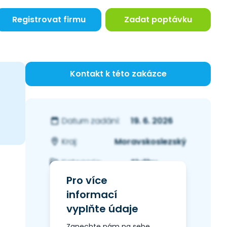
Registrovat firmu
Zadat poptávku
Kontakt k této zakázce
19. 6. 2026
Datum zadání:
Moravskoslezský
Kraj:
Služby
Kategorie:
Pro více
informací
vyplňte údaje
Zanechte nám na sebe