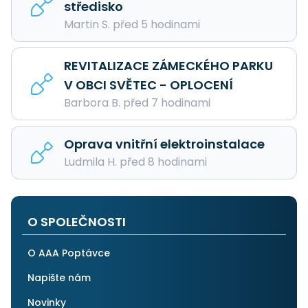
středisko
Martin S. před 5 hodinami
REVITALIZACE ZÁMECKÉHO PARKU
V OBCI SVĚTEC - OPLOCENÍ
Barbora B. před 7 hodinami
Oprava vnitřní elektroinstalace
Ludmila H. před 8 hodinami
O SPOLEČNOSTI
O AAA Poptávce
Napište nám
Novinky