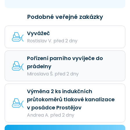
Podobné veřejné zakázky
Vyvážeč
Rostislav V. před 2 dny
Pořízení parního vyvíječe do
prádelny
Miroslava Š. před 2 dny
Výměna 2 ks indukčních
průtokoměrů tlakové kanalizace
v posádce Prostějov
Andrea A. před 2 dny