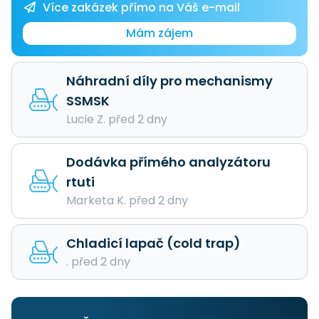
Více zakázek přímo na Váš e-mail
Mám zájem
Náhradní díly pro mechanismy
SSMSK
Lucie Z. před 2 dny
Dodávka přímého analyzátoru
rtuti
Marketa K. před 2 dny
Chladicí lapač (cold trap)
. před 2 dny