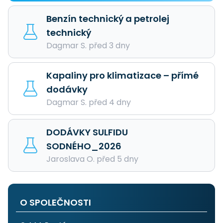
Benzín technický a petrolej
technický
Dagmar S. před 3 dny
Kapaliny pro klimatizace – přímé
dodávky
Dagmar S. před 4 dny
DODÁVKY SULFIDU
SODNÉHO_2026
Jaroslava O. před 5 dny
O SPOLEČNOSTI