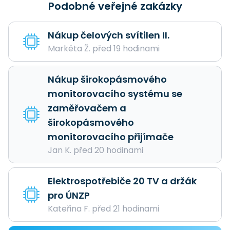
Podobné veřejné zakázky
Nákup čelových svítilen II.
Markéta Ž. před 19 hodinami
Nákup širokopásmového
monitorovacího systému se
zaměřovačem a
širokopásmového
monitorovacího přijímače
Jan K. před 20 hodinami
Elektrospotřebiče 20 TV a držák
pro ÚNZP
Kateřina F. před 21 hodinami