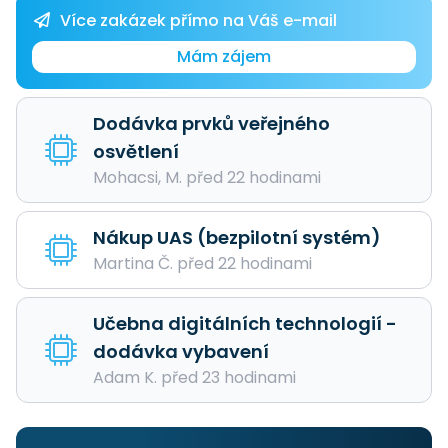
Více zakázek přímo na Váš e-mail
Mám zájem
Dodávka prvků veřejného
osvětlení
Mohacsi, M. před 22 hodinami
Nákup UAS (bezpilotní systém)
Martina Č. před 22 hodinami
Učebna digitálních technologií -
dodávka vybavení
Adam K. před 23 hodinami