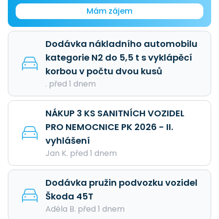
Mám zájem
Dodávka nákladního automobilu
kategorie N2 do 5,5 t s vyklápěcí
korbou v počtu dvou kusů
. před 1 dnem
NÁKUP 3 KS SANITNÍCH VOZIDEL
PRO NEMOCNICE PK 2026 - II.
vyhlášení
Jan K. před 1 dnem
Dodávka pružin podvozku vozidel
Škoda 45T
Adéla B. před 1 dnem