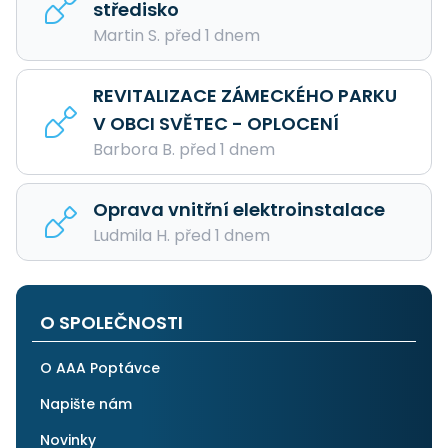
středisko
Martin S. před 1 dnem
REVITALIZACE ZÁMECKÉHO PARKU
V OBCI SVĚTEC - OPLOCENÍ
Barbora B. před 1 dnem
Oprava vnitřní elektroinstalace
Ludmila H. před 1 dnem
O SPOLEČNOSTI
O AAA Poptávce
Napište nám
Novinky