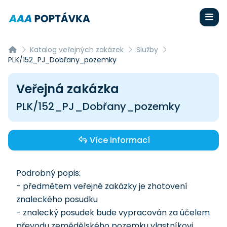
Katalog veřejných zakázek
Služby
PLK/152_PJ_Dobřany_pozemky
Veřejná zakázka
PLK/152_PJ_Dobřany_pozemky
Více informací
Podrobný popis:
- předmětem veřejné zakázky je zhotovení
znaleckého posudku
- znalecký posudek bude vypracován za účelem
převodu zemědělského pozemku vlastníkovi