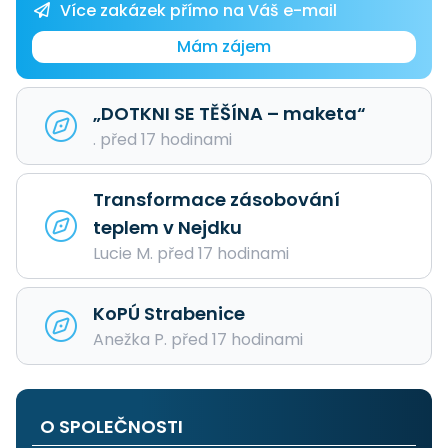
Více zakázek přímo na Váš e-mail
Mám zájem
„DOTKNI SE TĚŠÍNA – maketa“
. před 17 hodinami
Transformace zásobování
teplem v Nejdku
Lucie M. před 17 hodinami
KoPÚ Strabenice
Anežka P. před 17 hodinami
O SPOLEČNOSTI