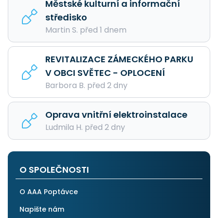
Městské kulturní a informační
středisko
Martin S. před 1 dnem
REVITALIZACE ZÁMECKÉHO PARKU
V OBCI SVĚTEC - OPLOCENÍ
Barbora B. před 2 dny
Oprava vnitřní elektroinstalace
Ludmila H. před 2 dny
O SPOLEČNOSTI
O AAA Poptávce
Napište nám