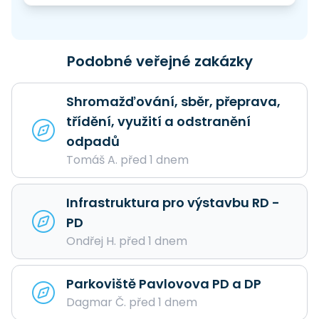
Podobné veřejné zakázky
Shromažďování, sběr, přeprava,
třídění, využití a odstranění
odpadů
Tomáš A. před 1 dnem
Infrastruktura pro výstavbu RD -
PD
Ondřej H. před 1 dnem
Parkoviště Pavlovova PD a DP
Dagmar Č. před 1 dnem