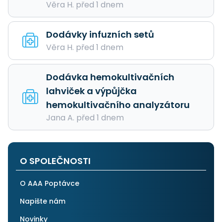
Věra H. před 1 dnem
Dodávky infuzních setů
Věra H. před 1 dnem
Dodávka hemokultivačních
lahviček a výpůjčka
hemokultivačního analyzátoru
Jana A. před 1 dnem
O SPOLEČNOSTI
O AAA Poptávce
Napište nám
Novinky