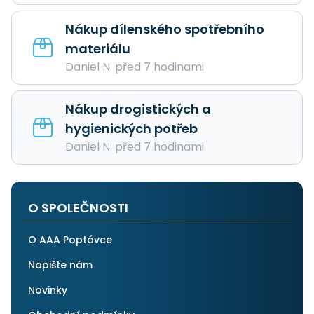
Nákup dílenského spotřebního
materiálu
Daniel N. před 7 hodinami
Nákup drogistických a
hygienických potřeb
Daniel N. před 7 hodinami
O SPOLEČNOSTI
O AAA Poptávce
Napište nám
Novinky