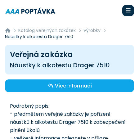
Katalog veřejných zakázek
Výrobky
Náustky k alkotestu Dräger 7510
Veřejná zakázka
Náustky k alkotestu Dräger 7510
Více informací
Podrobný popis:
- předmětem veřejné zakázky je pořízení
náustků k alkotestu Dräger 7510 k zabezpečení
plnění úkolů
- veškeré informace naleznete v příloze