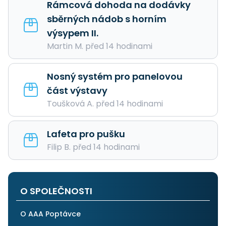
Rámcová dohoda na dodávky
sběrných nádob s horním
výsypem II.
Martin M. před 14 hodinami
Nosný systém pro panelovou
část výstavy
Toušková A. před 14 hodinami
Lafeta pro pušku
Filip B. před 14 hodinami
O SPOLEČNOSTI
O AAA Poptávce