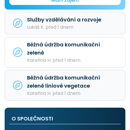
Mám zájem
Služby vzdělávání a rozvoje
Lukáš K. před 1 dnem
Běžná údržba komunikační
zeleně
Kateřina H. před 1 dnem
Běžná údržba komunikační
zeleně liniové vegetace
Kateřina H. před 1 dnem
O SPOLEČNOSTI